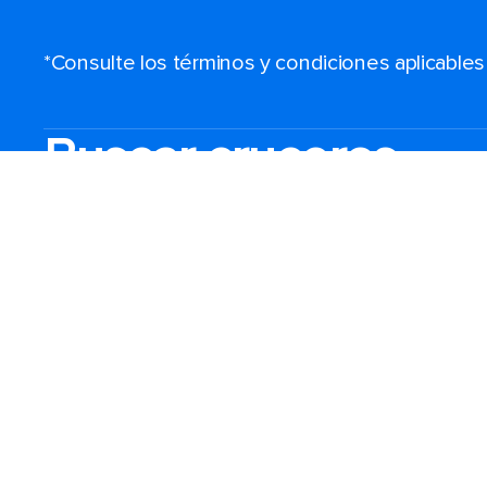
*Consulte los términos y condiciones aplicable
Buscar cruceros
Destinos
Puertos populares
Prepara tu viaje