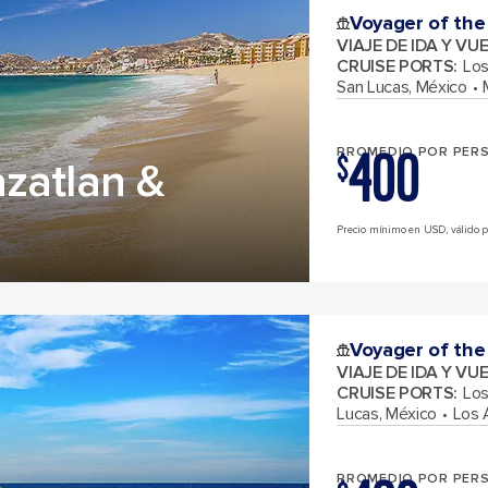
Voyager of the
VIAJE DE IDA Y VU
CRUISE PORTS
:
Los
San Lucas, México
400
PROMEDIO POR PER
$
zatlan &
Precio mínimo en USD, válido pa
Voyager of the
VIAJE DE IDA Y VU
CRUISE PORTS
:
Los
Lucas, México
Los 
PROMEDIO POR PER