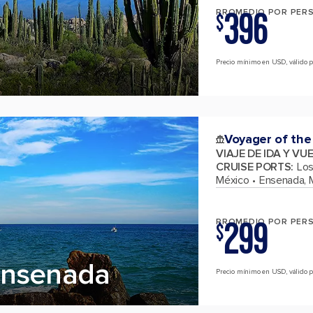
396
PROMEDIO POR PER
$
Precio mínimo en USD, válido pa
Voyager of the
VIAJE DE IDA Y VU
CRUISE PORTS
:
Los
México
Ensenada, 
299
PROMEDIO POR PER
$
Ensenada
Precio mínimo en USD, válido par