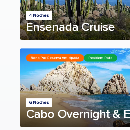
4 Noches
Ensenada Cruise
Bono Por Reserva Anticipada
Resident Rate
6 Noches
Cabo Overnight & 