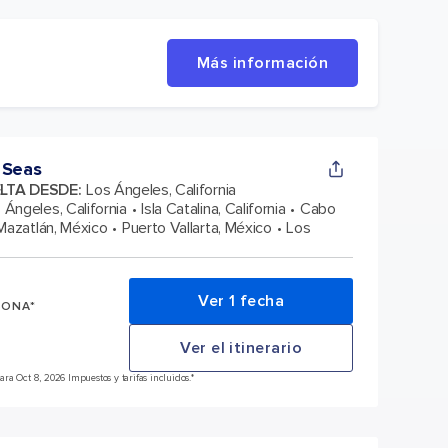
Más información
 Seas
ELTA DESDE
:
Los Ángeles, California
 Ángeles, California
Isla Catalina, California
Cabo
Mazatlán, México
Puerto Vallarta, México
Los
Ver 1 fecha
SONA*
Ver el itinerario
a Oct 8, 2026 Impuestos y tarifas incluidos.*