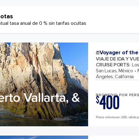
uotas
ual tasa anual de 0 % sin tarifas ocultas
Voyager of the
VIAJE DE IDA Y VU
CRUISE PORTS
:
Los
San Lucas, México
Ángeles, California
rto Vallarta, &
400
PROMEDIO POR PER
$
Precio mínimo en USD, válido par