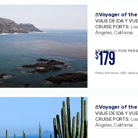
Voyager of the
VIAJE DE IDA Y VU
CRUISE PORTS
:
Los
Ángeles, California
179
PROMEDIO POR PER
$
Precio mínimo en USD, válido par
Voyager of the
VIAJE DE IDA Y VU
CRUISE PORTS
:
Los
Ángeles, California