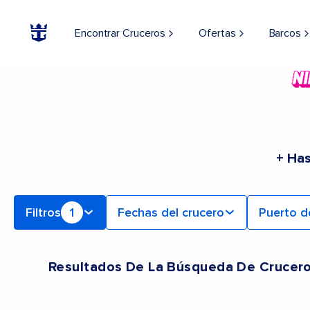
Find Cruceros onboard Voyager of the Seas | Buscar cruceros para 2026 y 2027
Encontrar Cruceros
Ofertas
Barcos
+ Ha
Filtros
1
Fechas del crucero
Puerto d
Resultados De La Búsqueda De Crucer