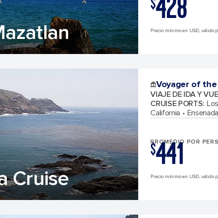
428
$
Mazatlan
Precio mínimo en USD, válido par
Voyager of the
VIAJE DE IDA Y VU
CRUISE PORTS
:
Los
California
Ensenada
441
PROMEDIO POR PER
$
a Cruise
Precio mínimo en USD, válido par