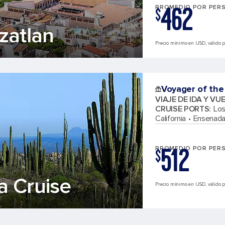
462
PROMEDIO POR PER
$
zatlan
Precio mínimo en USD, válido par
Voyager of the
VIAJE DE IDA Y VU
CRUISE PORTS
:
Los
California
Ensenada
512
PROMEDIO POR PER
$
a Cruise
Precio mínimo en USD, válido pa