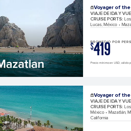
Voyager of the
VIAJE DE IDA Y VU
CRUISE PORTS
:
Los
Lucas, México
Maza
419
PROMEDIO POR PER
$
Mazatlan
Precio mínimo en USD, válido pa
Voyager of the
VIAJE DE IDA Y VU
CRUISE PORTS
:
Los
México
Mazatlán, M
California