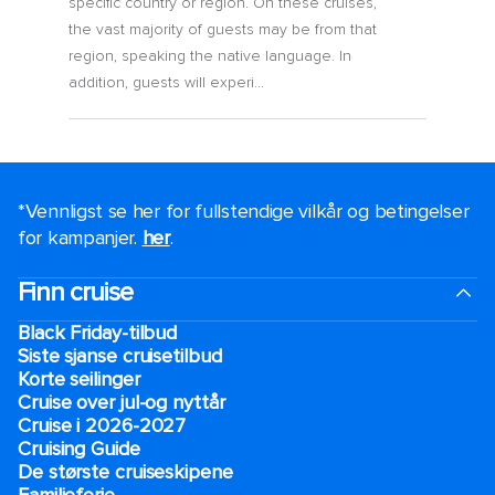
specific country or region. On these cruises,
the vast majority of guests may be from that
region, speaking the native language. In
addition, guests will experi...
*Vennligst se her for fullstendige vilkår og betingelser
for kampanjer.
her
.
Finn cruise
Black Friday-tilbud
Siste sjanse cruisetilbud
Korte seilinger
Cruise over jul-og nyttår
Cruise i 2026-2027
Cruising Guide
De største cruiseskipene