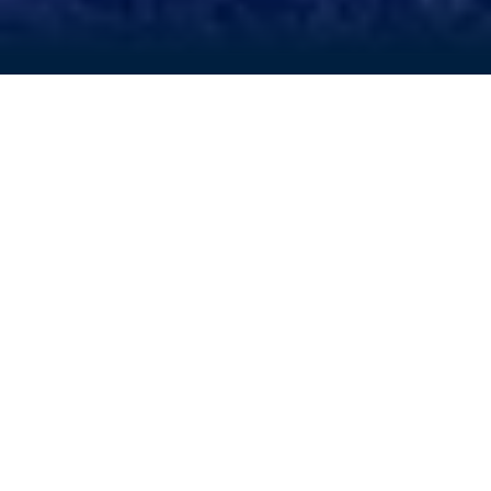
VELKOMMEN TIL CROWN &
ANCHOR
®
SOCIETY
Det største lojalitetsprogrammet til
sjøs!
Uansett om du nettopp har blitt med i
programmet eller har vært medlem helt fra
starten, er dette ditt hjem borte fra hjemmet. Her
finner du siste nytt og oppdateringer om det
prisbelønte lojalitetsprogrammet vårt, som til nå
har belønnet Royal Caribbean® sine gjester i 25
minnerike år. Er du ikke medlem? Bli med i dag for
å maksimere ferieminnene med cruiseselskapet
som leserne til Travel Weekly har kåret til det
beste totalt sett 23 år på rad. Du får utrolige