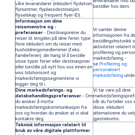
leverandører hvis du
våre leverandører (inkludert flydatoer,
bestiller hos dem.
flynummer, flyplassdestinasjon,
flyselskap og frequent flyer-ID).
Informasjon om dine
reisemønstre og -
Vi samler denne
preferanser
- Destinasjonene du
informasjonen fra di
reiser til, lengden på dine ferier, type
bestillingshistorikk 
ferie inkludert om du reiser med
aktiviteter relatert ti
husholdningsmedlemmer (f.eks.
profilering og person
familieferier), din hang til å bestille
markedsføring -
visse typer ferier eller destinasjoner
se
Profilering og
eller bestille på nytt hos oss innen en
personalisert
viss tidshorisont og
markedsføring
under
markedsføringssegmentene vi
legger deg til i.
Dine markedsførings- og
Vi tar vare på dine
databehandlingspreferanser
- Om
markedsføringspref
du ønsker å motta
når du forteller oss
markedsføringskommunikasjon fra
disse, inkludert
oss og hvordan du ønsker at vi skal
alternativene du velg
kontakte deg.
gjestekonto.
Teknisk informasjon relatert til
bruk av våre digitale plattformer