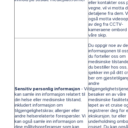
eller kontakter oss 
vegne, vil vi motta 
detaljene fra dem. V
også motta videoo
av deg fra CCTV-
kameraene ombord
våre skip.
Du oppgir noe av d
informasjonen til os
du forteller oss om
medisinske tilstande
du bestiller hos oss,
sjekker inn på ditt cr
ber om gjestetilgang
andre
Sensitiv personlig informasjon
- Vi
tilgjengelighetstjene
kan samle inn informasjon relatert til
besøker en av våre
din helse eller medisinske tilstand,
medisinske fasilitete
inkludert informasjon om
løpet av et cruise og
tilgjengelighetskrav, allergier eller
registrerer deg for 
andre helserelaterte forespørsler. Vi
ekskursjon, tur eller
kan også samle inn informasjon om
underholdning ombo
dine måltidspreferanser som kan
cruiset. Du kan ogs