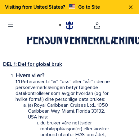
Visiting from United States?
Go to Site
PERSONVERNERKLÆRIN
DEL 1: Del for global bruk
Hvem vi er?
1.1
Referanser til “vi”, “oss” eller “vår” i denne
personvernerklæringen betyr følgende
datakontrollører som avgjør hvordan (og for
hvilke formål) dine personlige data brukes:
(a) Royal Caribbean Cruises Ltd., 1050
Caribbean Way, Miami, Florida 33132,
USA hvis:
du bruker våre nettsider,
mobilapplikasjon(er) eller kiosker
ombord utenfor EØS-området;