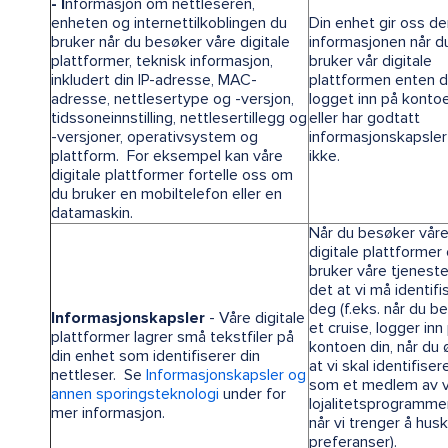
- I
nformasjon om nettleseren,
enheten og internettilkoblingen du
Din enhet gir oss d
bruker når du besøker våre digitale
informasjonen når d
plattformer, teknisk informasjon,
bruker vår digitale
inkludert din IP-adresse, MAC-
plattformen enten d
adresse, nettlesertype og -versjon,
logget inn på konto
tidssoneinnstilling, nettlesertillegg og
eller har godtatt
-versjoner, operativsystem og
informasjonskapsler 
plattform. For eksempel kan våre
ikke.
digitale plattformer fortelle oss om
du bruker en mobiltelefon eller en
datamaskin.
Når du besøker vår
digitale plattformer
bruker våre tjeneste
det at vi må identifi
deg (f.eks. når du bes
Informasjonskapsler
- Våre digitale
et cruise, logger inn
plattformer lagrer små tekstfiler på
kontoen din, når du
din enhet som identifiserer din
at vi skal identifise
nettleser. Se
Informasjonskapsler og
som et medlem av 
annen sporingsteknologi
under for
lojalitetsprogramme
mer informasjon.
når vi trenger å hus
preferanser).