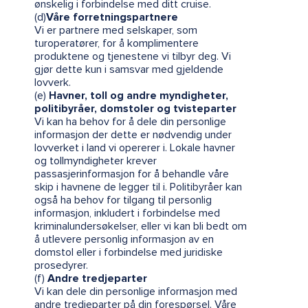
ønskelig i forbindelse med ditt cruise.
(d)
Våre forretningspartnere
Vi er partnere med selskaper, som
turoperatører, for å komplimentere
produktene og tjenestene vi tilbyr deg. Vi
gjør dette kun i samsvar med gjeldende
lovverk.
(e)
Havner, toll og andre myndigheter,
politibyråer, domstoler og tvisteparter
Vi kan ha behov for å dele din personlige
informasjon der dette er nødvendig under
lovverket i land vi opererer i. Lokale havner
og tollmyndigheter krever
passasjerinformasjon for å behandle våre
skip i havnene de legger til i. Politibyråer kan
også ha behov for tilgang til personlig
informasjon, inkludert i forbindelse med
kriminalundersøkelser, eller vi kan bli bedt om
å utlevere personlig informasjon av en
domstol eller i forbindelse med juridiske
prosedyrer.
(f)
Andre tredjeparter
Vi kan dele din personlige informasjon med
andre tredjeparter på din forespørsel. Våre