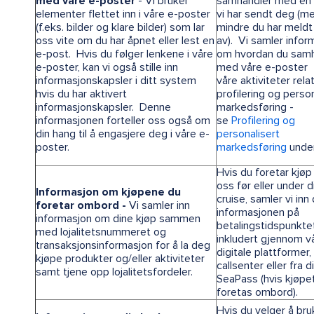
med våre e-poster
- Vi bruker
samhandler med en
elementer flettet inn i våre e-poster
vi har sendt deg (m
(f.eks. bilder og klare bilder) som lar
mindre du har meldt
oss vite om du har åpnet eller lest en
av). Vi samler infor
e-post. Hvis du følger lenkene i våre
om hvordan du samh
e-poster, kan vi også stille inn
med våre e-poster 
informasjonskapsler i ditt system
våre aktiviteter relat
hvis du har aktivert
profilering og person
informasjonskapsler. Denne
markedsføring -
informasjonen forteller oss også om
se
Profilering og
din hang til å engasjere deg i våre e-
personalisert
poster.
markedsføring
under
Hvis du foretar kjøp
oss før eller under d
Informasjon om kjøpene du
cruise, samler vi in
foretar ombord -
Vi samler inn
informasjonen på
informasjon om dine kjøp sammen
betalingstidspunkte
med lojalitetsnummeret og
inkludert gjennom v
transaksjonsinformasjon for å la deg
digitale plattformer,
kjøpe produkter og/eller aktiviteter
callsenter eller fra di
samt tjene opp lojalitetsfordeler.
SeaPass (hvis kjøpe
foretas ombord).
Hvis du velger å br