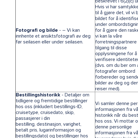
beskrevet i 6(2)(c) u
Hvis vi har samtykke
til å gjøre det, vil vi
bildet for å identifi
under ombordstigni
Fotografi og bilde
- – Vi kan
for å gjøre den rask
innhente et ansiktsfotografi av deg
vi kan la våre
før seilasen eller under seilasen.
forretningspartnere
tilgang til disse
opplysningene for å
verifisere identitete
(dvs. om du ber om 
fotografer ombord
forbereder og send
bilder av deg og de
reiser med).
Bestillingshistorikk
- Detaljer om
tidligere og fremtidige bestillinger
Vi samler denne per
hos oss (inkludert bestillings-ID,
informasjonen fra vå
cruisetype, cruisedato, skip,
historikk når du besti
passasjerer i din
hos oss. Vi mottar 
bestilling, destinasjon, varighet,
denne personlige
betalt pris, lugarinformasjon og
informasjonen fra v
bestillingsdato) og bestillinger hos