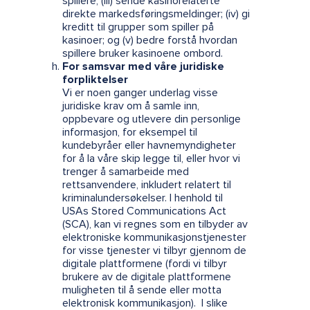
spillere, (iii) sende kasinorelaterte
direkte markedsføringsmeldinger; (iv) gi
kreditt til grupper som spiller på
kasinoer; og (v) bedre forstå hvordan
spillere bruker kasinoene ombord.
For samsvar med våre juridiske
forpliktelser
Vi er noen ganger underlag visse
juridiske krav om å samle inn,
oppbevare og utlevere din personlige
informasjon, for eksempel til
kundebyråer eller havnemyndigheter
for å la våre skip legge til, eller hvor vi
trenger å samarbeide med
rettsanvendere, inkludert relatert til
kriminalundersøkelser. I henhold til
USAs Stored Communications Act
(SCA), kan vi regnes som en tilbyder av
elektroniske kommunikasjonstjenester
for visse tjenester vi tilbyr gjennom de
digitale plattformene (fordi vi tilbyr
brukere av de digitale plattformene
muligheten til å sende eller motta
elektronisk kommunikasjon). I slike