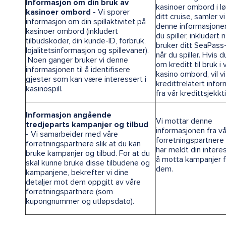
Informasjon om din bruk av
kasinoer ombord i l
kasinoer ombord -
Vi sporer
ditt cruise, samler vi
informasjon om din spillaktivitet på
denne informasjone
kasinoer ombord (inkludert
du spiller, inkludert 
tilbudskoder, din kunde-ID, forbruk,
bruker ditt SeaPass
lojalitetsinformasjon og spillevaner).
når du spiller. Hvis 
Noen ganger bruker vi denne
om kreditt til bruk i 
informasjonen til å identifisere
kasino ombord, vil v
gjester som kan være interessert i
kredittrelatert info
kasinospill.
fra vår kredittsjekkt
Informasjon angående
Vi mottar denne
tredjeparts kampanjer og tilbud
informasjonen fra v
-
Vi samarbeider med våre
forretningspartnere 
forretningspartnere slik at du kan
har meldt din intere
bruke kampanjer og tilbud. For at du
å motta kampanjer f
skal kunne bruke disse tilbudene og
dem.
kampanjene, bekrefter vi dine
detaljer mot dem oppgitt av våre
forretningspartnere (som
kupongnummer og utløpsdato).