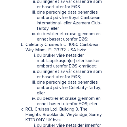
du ringer et av vår callsentre som
er basert utenfor EØS
dine personlige data behandles
ombord på våre Royal Caribbean
International- eller Azamara Club-
fartøy; eller
du bestiller et cruise gjennom en
enhet basert utenfor EØS;
Celebrity Cruises Inc., 1050 Caribbean
Way, Miami, FL 33132, USA hvis:
du bruker våre nettsider,
mobilapplikasjon(er) eller kiosker
ombord utenfor EØS-området;
du ringer et av vår callsentre som
er basert utenfor EØS;
dine personlige data behandles
ombord på våre Celebrity-fartøy;
eller
du bestiller et cruise gjennom en
enhet basert utenfor EØS; eller
RCL Cruises Ltd., Building 3, The
Heights, Brooklands, Weybridge, Surrey
KT13 0NY, UK hvis:
du bruker våre nettsider innenfor