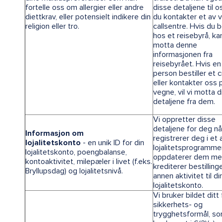
fortelle oss om allergier eller andre
disse detaljene til o
diettkrav, eller potensielt indikere din
du kontakter et av 
religion eller tro.
callsentre. Hvis du b
hos et reisebyrå, kan
motta denne
informasjonen fra
reisebyrået. Hvis e
person bestiller et c
eller kontakter oss 
vegne, vil vi motta 
detaljene fra dem.
Vi oppretter disse
detaljene for deg nå
Informasjon om
registrerer deg i et 
lojalitetskonto
- en unik ID for din
lojalitetsprogramme
lojalitetskonto, poengbalanse,
oppdaterer dem me
kontoaktivitet, milepæler i livet (f.eks.
krediterer bestilling
Bryllupsdag) og lojalitetsnivå.
annen aktivitet til di
lojalitetskonto.
Vi bruker bildet ditt 
sikkerhets- og
trygghetsformål, s