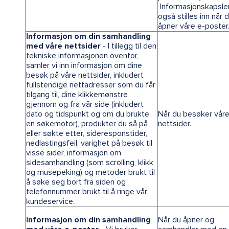
Informasjonskapsle
også stilles inn når 
åpner våre e-poster
Informasjon om din samhandling
med våre nettsider
- I tillegg til den
tekniske informasjonen ovenfor,
samler vi inn informasjon om dine
besøk på våre nettsider, inkludert
fullstendige nettadresser som du får
tilgang til, dine klikkemønstre
gjennom og fra vår side (inkludert
dato og tidspunkt og om du brukte
Når du besøker vår
en søkemotor), produkter du så på
nettsider.
eller søkte etter, sideresponstider,
nedlastingsfeil, varighet på besøk til
visse sider, informasjon om
sidesamhandling (som scrolling, klikk
og musepeking) og metoder brukt til
å søke seg bort fra siden og
telefonnummer brukt til å ringe vår
kundeservice.
Informasjon om din samhandling
Når du åpner og