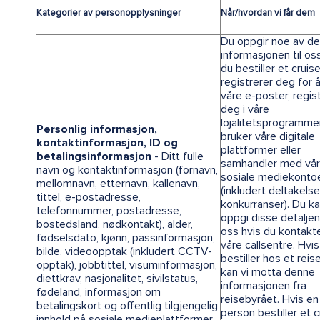
Kategorier av personopplysninger
Når/hvordan vi får dem
Du oppgir noe av d
informasjonen til os
du bestiller et cruise
registrerer deg for 
våre e-poster, regis
deg i våre
lojalitetsprogrammer
Personlig informasjon,
bruker våre digitale
kontaktinformasjon, ID og
plattformer eller
betalingsinformasjon
- Ditt fulle
samhandler med vå
navn og kontaktinformasjon (fornavn,
sosiale mediekonto
mellomnavn, etternavn, kallenavn,
(inkludert deltakelse
tittel, e-postadresse,
konkurranser). Du k
telefonnummer, postadresse,
oppgi disse detaljene
bostedsland, nødkontakt), alder,
oss hvis du kontakte
fødselsdato, kjønn, passinformasjon,
våre callsentre. Hvi
bilde, videoopptak (inkludert CCTV-
bestiller hos et reis
opptak), jobbtittel, visuminformasjon,
kan vi motta denne
diettkrav, nasjonalitet, sivilstatus,
informasjonen fra
fødeland, informasjon om
reisebyrået. Hvis e
betalingskort og offentlig tilgjengelig
person bestiller et c
innhold på sosiale medieplattformer