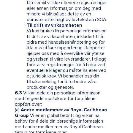
tilfeller vil vi ikke utlevere registreringer
eller annen informasjon om deg med
mindre vi blir pålagt dette av en
domstol etterfulgt av lovteksten i SCA.
Til drift av virksomheten
Vi kan bruke din personlige informasjon
til drift av virksomheten, inkludert til å
bidra med hendelseshåndtering og for
å la oss utføre rapportering. Rapporter
hjelper oss med å overvåke vår ytelse
og ytelsen til våre leverandører. I tillegg
foretar vi registreringer for å bidra ved
eventuelle klager du måtte ha eller ved
et juridisk krav. Vi behandler oss din
tilbakemelding for å forbedre våre
produkter og tjenester.
6.3
Vi kan dele din personlige informasjon
med følgende mottakere for formålene
oppført over:
(a)
Andre medlemmer av Royal Caribbean
Group
Vi er en global bedrift og vi kan ha
behov for å dele din personlige informasjon
med andre medlemmer av Royal Caribbean
Group for formålene over.