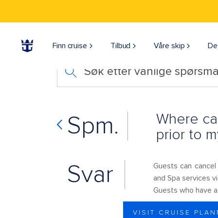
Finn cruise
Tilbud
Våre skip
De
Søk etter vanlige spørsmå
Where can
Spm.
prior to m
Svar
Guests can cancel 
and Spa services v
Guests who have 
VISIT CRUISE PLA