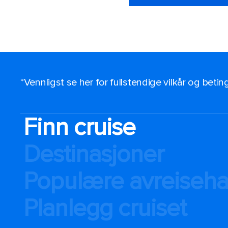
*Vennligst se her for fullstendige vilkår og beti
Finn cruise
Destinasjoner
Populære avreiseh
Planlegg cruiset