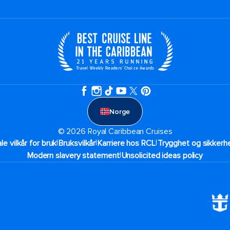
Norge
© 2026 Royal Caribbean Cruises
|
|
|
ale vilkår for bruk
Bruksvilkår
Karriere hos RCL
Trygghet og sikkerhe
|
Modern slavery statement
Unsolicited ideas policy