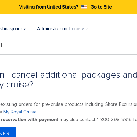
Visiting from United States?
Go to Site
stinasjoner
Administrer mitt cruise
l
 I cancel additional packages and
y cruise?
existing orders for pre-cruise products including Shore Excursi
ia
My Royal Cruise
.
a
reservation with payment
may also contact 1-800-398-9819 for
NNER