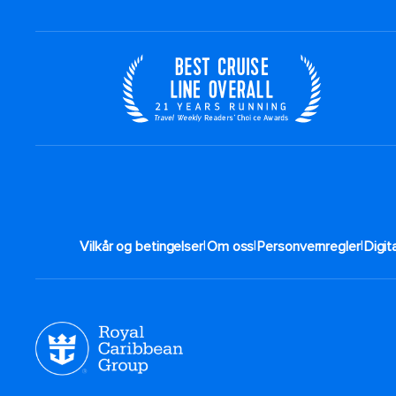
|
|
|
Vilkår og betingelser
Om oss
Personvernregler
Digit