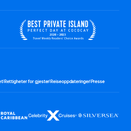
|
|
|
t​
Rettigheter for gjester
Reiseoppdateringer
Presse