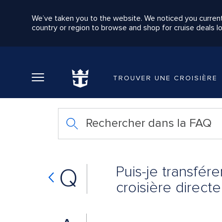
We’ve taken you to the website. We noticed you current
country or region to browse and shop for cruise deals lo
Retour au Menu principal
TROUVER UNE CROISIÈRE
Rechercher dans la FAQ
Puis-je transfér
Q
croisière direc