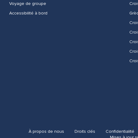
Voyage de groupe​
Croi
Accessibilité à bord​
Grèc
Croi
Croi
Croi
Croi
Croi
À propos de nous
Droits clés
Confidentialité
Mises à jour s