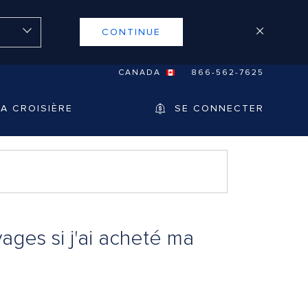
CONTINUE
CANADA
866-562-7625
A CROISIÈRE
SE CONNECTER
ages si j'ai acheté ma