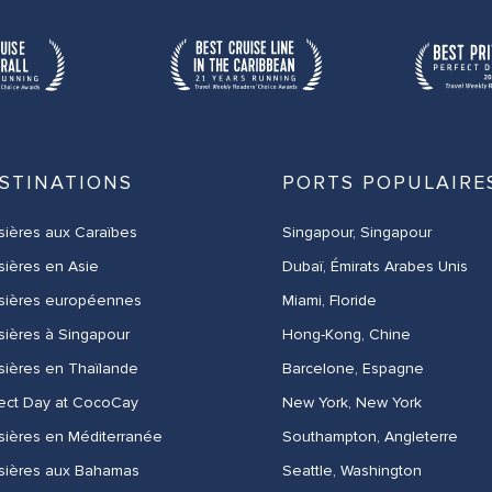
STINATIONS
PORTS POPULAIRE
sières aux Caraïbes
Singapour, Singapour
sières en Asie
Dubaï, Émirats Arabes Unis
isières européennes
Miami, Floride
sières à Singapour
Hong-Kong, Chine
sières en Thaïlande
Barcelone, Espagne
ect Day at CocoCay
New York, New York
sières en Méditerranée
Southampton, Angleterre
isières aux Bahamas
Seattle, Washington