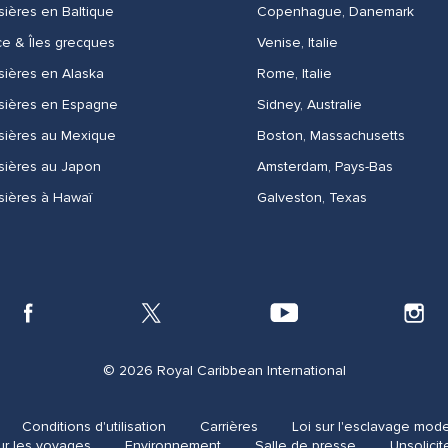
sières en Baltique
Copenhague, Danemark
e & Îles grecques
Venise, Italie
sières en Alaska
Rome, Italie
sières en Espagne
Sidney, Australie
sières au Mexique
Boston, Massachusetts
sières au Japon
Amsterdam, Pays-Bas​
sières à Hawaï
Galveston, Texas
© 2026 Royal Caribbean International
Conditions d'utilisation
Carrières
Loi sur l'esclavage mod
ur les voyages
Environnement
Salle de presse
Unsolicit