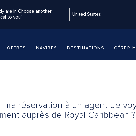
ly are in Choose another
cal to you."
OFFRES
NAVIRES
DESTINATIONS
GÉRER M
er ma réservation à un agent de voy
tement auprès de Royal Caribbean ?