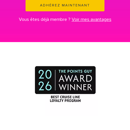
ADHÉREZ MAINTENANT
Vous êtes déjà membre ?
Voir mes avantages