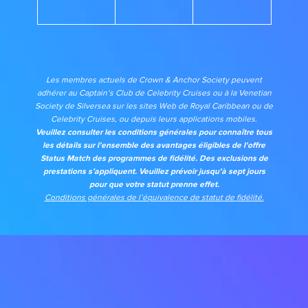
Les membres actuels de Crown & Anchor Society peuvent
adhérer au Captain’s Club de Celebrity Cruises ou à la Venetian
Society de Silversea sur les sites Web de Royal Caribbean ou de
Celebrity Cruises, ou depuis leurs applications mobiles.
Veuillez consulter les conditions générales pour connaître tous
les détails sur l'ensemble des avantages éligibles de l'offre
Status Match des programmes de fidélité. Des exclusions de
prestations s’appliquent. Veuillez prévoir jusqu'à sept jours
pour que votre statut prenne effet.
Conditions générales de l’équivalence de statut de fidélité.
its big time gradient option b 10