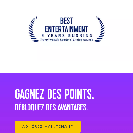
its big time gradient option a 8
GAGNEZ DES POINTS.
DÉBLOQUEZ DES AVANTAGES.
ADHÉREZ MAINTENANT