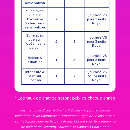
avec balcon
Suite avec
vue sur
1 journée VS
l'océan —
2
5
pour 3 nuits
2 chambres
Royal
sans balcon
Suite avec
1 journée VS
vue sur
2
3
pour 3 nuits
l'océan sans
Royal
balcon
1 journée VS
Balcon &
1
3
pour 3 nuits
Quartier
Royal
Intérieure &
1 journée VS
Vue sur
1
2
pour 4 nuits
l'océan
Royal
* Les taux de change seront publiés chaque année
Les membres Crown & Anchor® Society, le programme de
fidélité de Royal Caribbean International®, âgés de 18 ans et plus
sont éligibles pour participer à Points Choice avec le programme
de fidélité de Celebrity Cruises®, le Captain's Club℠, et le