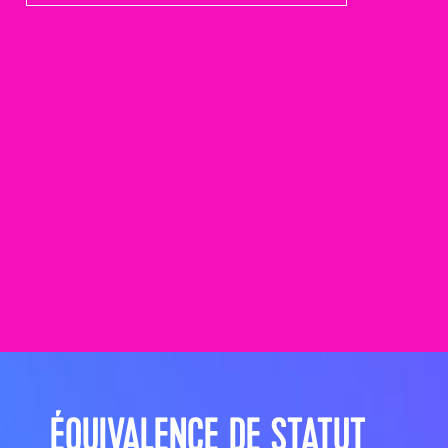
its big time gradient option b 10
ÉQUIVALENCE DE STATUT