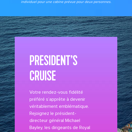
individuel pour une cabine prévue pour deux personnes.
Icon of the Seas Aerial Aft
its big time gradient option a 7
PRESIDENT’S
CRUISE
Votre rendez-vous fidélité
préféré s’apprête à devenir
véritablement emblématique.
Rejoignez le président-
directeur général Michael
Bayley, les dirigeants de Royal