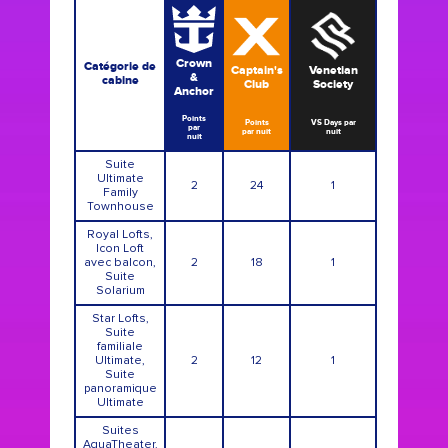
Crown
Catégorie de
Captain's
Venetian
&
cabine
Club
Society
Anchor
Points
Points
VS Days par
par
par nuit
nuit
nuit
Suite
Ultimate
2
24
1
Family
Townhouse
Royal Lofts,
Icon Loft
avec balcon,
2
18
1
Suite
Solarium
Star Lofts,
Suite
familiale
Ultimate,
2
12
1
Suite
panoramique
Ultimate
Suites
AquaTheater,