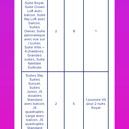
Suite Royal,
Suite Crown
Loft avec
balcon, Suite
Sky Loft avec
balcon,
Suites
Owner, Suite
2
8
1
panoramique
avec vue sur
l'océan,
Suite Villa —
4 chambres,
Grandes
suites, Suite
familiale
Surfside
Suites Sky,
Suites
Sunset,
Suites
Junior, JS
doubles
Standard
1 journée VS
avec balcon,
2
5
pour 2 nuits
JS
Royal
quadruples
Large avec
balcon, JS
quadruples
Standard