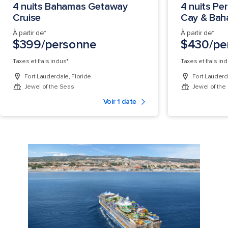
4 nuits Bahamas Getaway
4 nuits Pe
Cruise
Cay & Ba
À partir de*
À partir de*
$399/personne
$430/pe
Taxes et frais inclus*
Taxes et frais inc
Fort Lauderdale, Floride
Fort Lauderda
Jewel of the Seas
Jewel of the
Voir 1 date