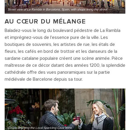
Street view of La Rambla in Barcelona, Spain, with shops lining the street
AU CŒUR DU MÉLANGE
Baladez-vous le long du boulevard pédestre de La Rambla
et imprégnez-vous de l'essence pure de la ville. Les
boutiques de souvenirs, les artistes de rue, les étals de
fleurs, les cafés en bord de trottoir et les danseurs de la
sardane catalane populaire créent une scène animée. Pièce
maîtresse de ce décor datant des années 1200, la splendide
cathédrale offre des vues panoramiques sur la partie
médiévale de Barcelone depuis sa tour.
Couple Enjoying the Local Sparkling Cava Wine