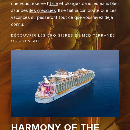
que vous réserve l'
Italie
et plongez dans les eaux bleu
azur des
îles grecques
.
Il ne fait aucun doute que ces
vacances surpasseront tout ce que vous avez déjà
connu.
DÉCOUVRIR LES CROISIÈRES EN MÉDITERRANÉE
OCCIDENTALE
HARMONY OF THE