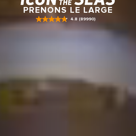
PRENONS LE LARGE
4.8
(89990)
Read
89990
Reviews.
Same
page
link.