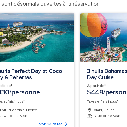
sont désormais ouvertes à la réservation
nuits Perfect Day at Coco
3 nuits Bahamas
y & Bahamas
Day Cruise
rtir de*
À partir de*
430/personne
$448/person
s et frais inclus*
Taxes et frais inclus*
Fort Lauderdale, Floride
Miami, Florida
Jewel of the Seas
Allure of the Seas
Voir 23 dates