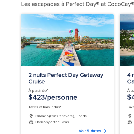
Les escapades à Perfect Day® at CocoCay® 
2 nuits Perfect Day Getaway
4 
Cruise
Ca
À partir de*
À pa
$423/personne
$
Taxes et frais inclus*
Taxe
Orlando (Port Canaveral), Florida
Harmony of the Seas
Voir 9 dates