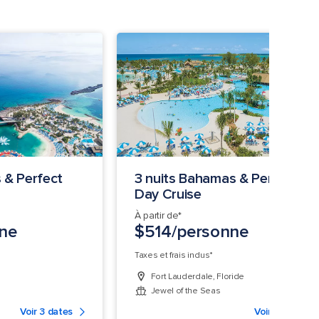
 & Perfect
3 nuits Bahamas & Perfect
Day Cruise
À partir de*
ne
$514/personne
Taxes et frais inclus*
Fort Lauderdale, Floride
Jewel of the Seas
Voir 3 dates
Voir 7 dates