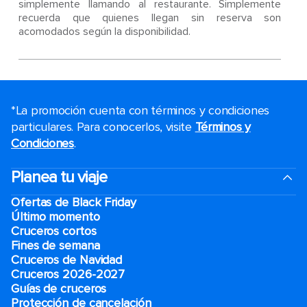
simplemente llamando al restaurante. Simplemente
recuerda que quienes llegan sin reserva son
acomodados según la disponibilidad.
*La promoción cuenta con términos y condiciones
particulares. Para conocerlos, visite
Términos y
Condiciones
.
Planea tu viaje
Ofertas de Black Friday
Último momento
Cruceros cortos
Fines de semana
Cruceros de Navidad
Cruceros 2026-2027
Guías de cruceros
Protección de cancelación