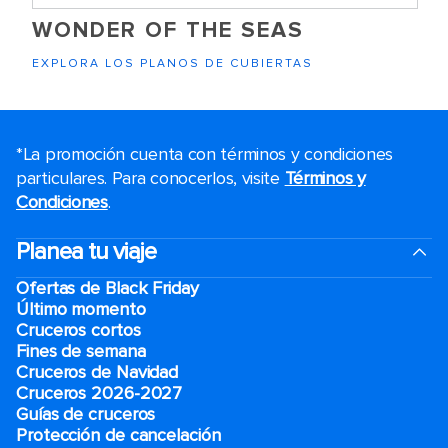
WONDER OF THE SEAS
EXPLORA LOS PLANOS DE CUBIERTAS
*La promoción cuenta con términos y condiciones
particulares. Para conocerlos, visite
Términos y
Condiciones
.
Planea tu viaje
Ofertas de Black Friday
Último momento
Cruceros cortos
Fines de semana
Cruceros de Navidad
Cruceros 2026-2027
Guías de cruceros
Protección de cancelación