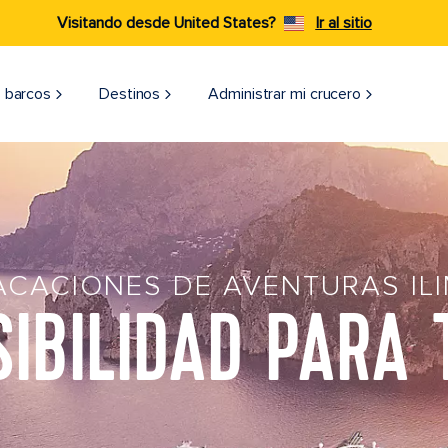
Visitando desde United States?
Ir al sitio
 barcos
Destinos
Administrar mi crucero
ACACIONES DE AVENTURAS ILI
IBILIDAD PARA