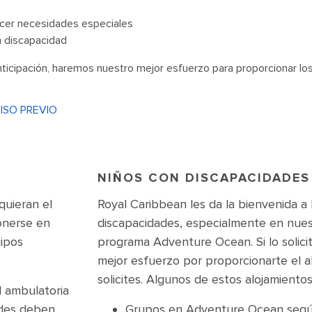
facer necesidades especiales
n discapacidad
nticipación, haremos nuestro mejor esfuerzo para proporcionar los
ISO PREVIO
NIÑOS CON DISCAPACIDADES
uieran el
Royal Caribbean les da la bienvenida a 
onerse en
discapacidades, especialmente en nues
uipos
programa Adventure Ocean. Si lo solici
mejor esfuerzo por proporcionarte el a
solicites. Algunos de estos alojamientos
l ambulatoria
edes deben
Grupos en Adventure Ocean segú