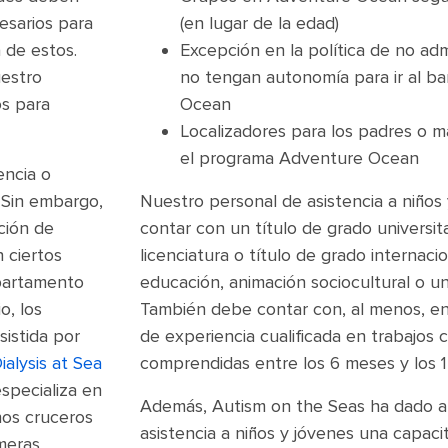
esarios para
(en lugar de la edad)
a de estos.
Excepción en la política de no admi
uestro
no tengan autonomía para ir al b
os para
Ocean
Localizadores para los padres o m
el programa Adventure Ocean
encia o
. Sin embargo,
Nuestro personal de asistencia a niños
ción de
contar con un título de grado universit
 ciertos
licenciatura o título de grado internaci
partamento
educación, animación sociocultural o u
o, los
También debe contar con, al menos, ent
sistida por
de experiencia cualificada en trabajos
ialysis at Sea
comprendidas entre los 6 meses y los 1
specializa en
Además, Autism on the Seas ha dado a 
nos cruceros
asistencia a niños y jóvenes una capaci
meras