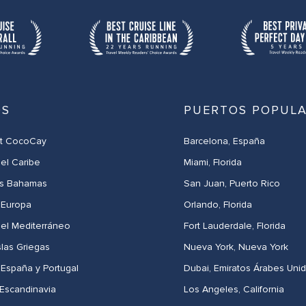
OS
PUERTOS POPUL
at CocoCay​
Barcelona, España
 el Caribe
Miami, Florida
as Bahamas
San Juan, Puerto Rico
 Europa
Orlando, Florida
 el Mediterráneo
Fort Lauderdale, Florida
slas Griegas
Nueva York, Nueva York
 España y Portugal
Dubai, Emiratos Árabes Uni
 Escandinavia
Los Angeles, California​