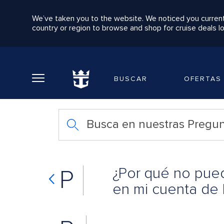
We’ve taken you to the website. We noticed you current
country or region to browse and shop for cruise deals lo
Volver al menú principal
BUSCAR
OFERTAS
Busca en nuestras Pregun
¿Por qué no pued
P
en mi cuenta de 