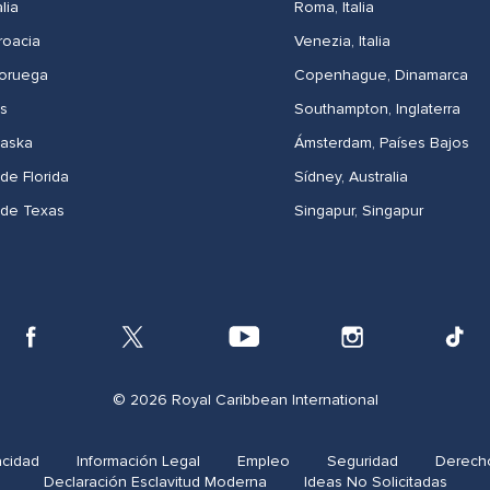
lia
Roma, Italia
roacia
Venezia, Italia
Noruega
Copenhague, Dinamarca
as
Southampton, Inglaterra
laska
Ámsterdam, Países Bajos
de Florida
Sídney, Australia​
sde Texas
Singapur, Singapur
© 2026 Royal Caribbean International
acidad
Información Legal
Empleo
Seguridad
Derech
Declaración Esclavitud Moderna
Ideas No Solicitadas