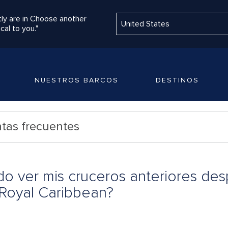
ly are in Choose another
cal to you."
NUESTROS BARCOS
DESTINOS
tas frecuentes
o ver mis cruceros anteriores desp
Royal Caribbean?