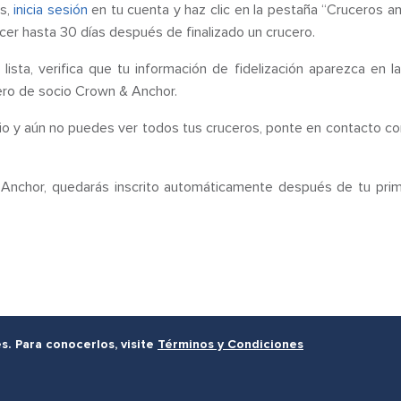
es,
inicia sesión
en tu cuenta y haz clic en la pestaña “Cruceros an
er hasta 30 días después de finalizado un crucero.
 lista, verifica que tu información de fidelización aparezca en l
mero de socio Crown & Anchor.
io y aún no puedes ver todos tus cruceros, ponte en contacto c
 Anchor, quedarás inscrito automáticamente después de tu prim
s. Para conocerlos, visite
Términos y Condiciones