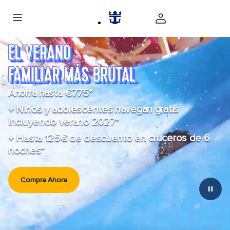
Ahorra hasta €775*
+ Niños y adolescentes navegan gratis
incluyendo verano 2027*
+ Hasta 125€ de descuento en cruceros de 6
noches*
Compra Ahora