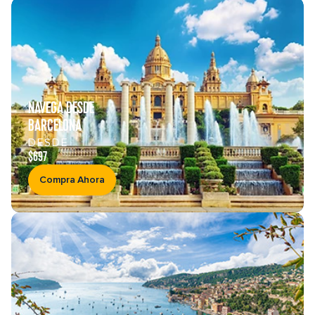
NAVEGA DESDE
BARCELONA
DESDE
$697
Compra Ahora