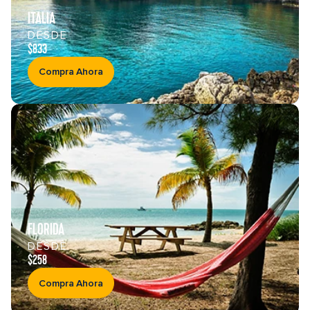
ITALIA
DESDE
$833
Compra Ahora
FLORIDA
DESDE
$258
Compra Ahora