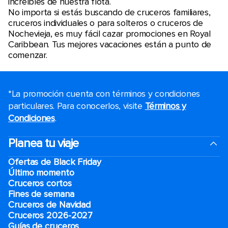
increíbles de nuestra flota.
No importa si estás buscando de cruceros familiares,
cruceros individuales o para solteros o cruceros de
Nochevieja, es muy fácil cazar promociones en Royal
Caribbean. Tus mejores vacaciones están a punto de
comenzar.
*La promoción cuenta con términos y condiciones
particulares. Para conocerlos, visite
Términos y
Condiciones
.
Planea tu viaje
Ofertas de Black Friday
Último momento
Cruceros cortos
Fines de semana
Cruceros de Navidad
Cruceros 2026-2027
Guías de cruceros