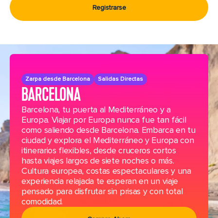
Registrarse
Zarpa desde Barcelona
Salidas Directas
BARCELONA
Barcelona, tu puerta al Mediterráneo y a
Europa. Viajar por Europa nunca fue tan fácil
como saliendo desde Barcelona. Embarca en tu
ciudad y explora el Mediterráneo y Europa con
itinerarios flexibles, desde cruceros cortos
hasta viajes largos de siete noches o más.
Cultura europea, costas espectaculares y una
experiencia relajada te esperan en un viaje
pensado para disfrutar sin prisas y con total
comodidad.