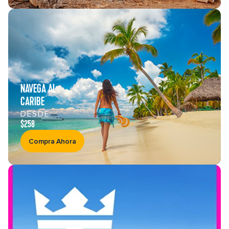
NAVEGA AL
CARIBE
DESDE
$258
Compra Ahora