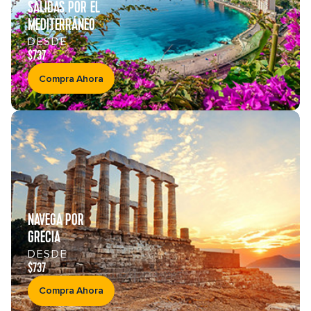
SALIDAS POR EL
MEDITERRÁNEO
DESDE
$737
Compra Ahora
NAVEGA POR
GRECIA
DESDE
$737
Compra Ahora