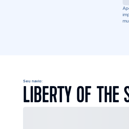
Ape
im
mud
Seu navio:
LIBERTY OF THE 