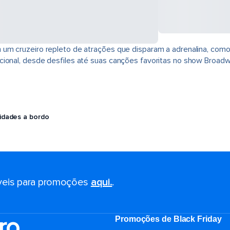
um cruzeiro repleto de atrações que disparam a adrenalina, como
cional, desde desfiles até suas canções favoritas no show Broadw
vidades a bordo
eis ​​para promoções
aqui.
.
ro
Promoções de Black Friday