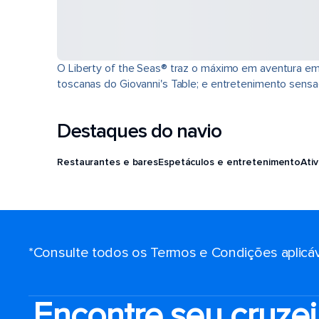
O Liberty of the Seas® traz o máximo em aventura em 
toscanas do Giovanni's Table; e entretenimento sensa
Destaques do navio
Restaurantes e bares
Espetáculos e entretenimento
Ati
*Consulte todos os Termos e Condições aplicáv
Encontre seu cruzei