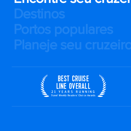
Destinos
Portos populares
Planeje seu cruzeir