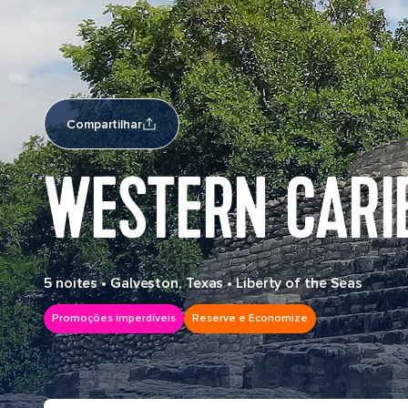
Compartilhar
WESTERN CARI
5 noites
•
Galveston, Texas
•
Liberty of the Seas
Promoções imperdíveis
Reserve e Economize