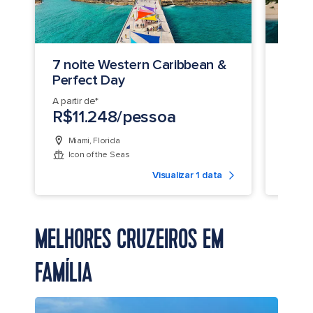
7 noite Western Caribbean &
8 no
Perfect Day
Perf
A partir de*
A parti
R$11.248/pessoa
R$8
Miami, Florida
Fort
Icon of the Seas
Allu
Visualizar 1 data
MELHORES CRUZEIROS EM
FAMÍLIA