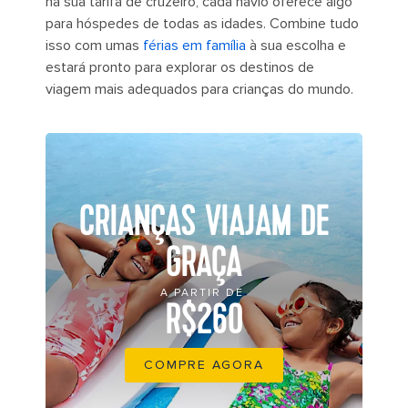
na sua tarifa de cruzeiro, cada navio oferece algo
para hóspedes de todas as idades. Combine tudo
isso com umas
férias em família
à sua escolha e
estará pronto para explorar os destinos de
viagem mais adequados para crianças do mundo.
CRIANÇAS VIAJAM DE
GRAÇA
A PARTIR DE
R$260
COMPRE AGORA