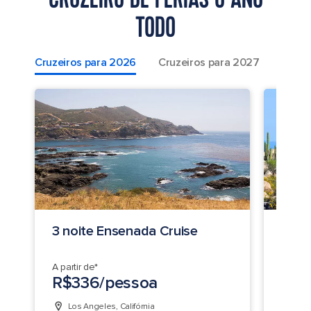
TODO
Cruzeiros para 2026
Cruzeiros para 2027
Cruze
3 noite Ensenada Cruise
4 no
A partir de*
A parti
R$336/pessoa
R$6
Los Angeles, Califórnia
Los 