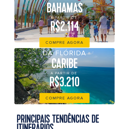
BAHAMAS
A PARTIR DE
R$2.114
COMPRE AGORA
DA FLÓRIDA
CARIBE
A PARTIR DE
R$3.210
COMPRE AGORA
PRINCIPAIS TENDÊNCIAS DE
ITINERÁRIOS