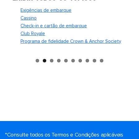
Exigências de embarque
Foto d
Cassino
cruise
Check-in e cartão de embarque
Embar
Club Royale
Aulas 
Programa de fidelidade Crown & Anchor Society
Alimen
*Consulte todos os Termos e Condições aplicáveis ​​