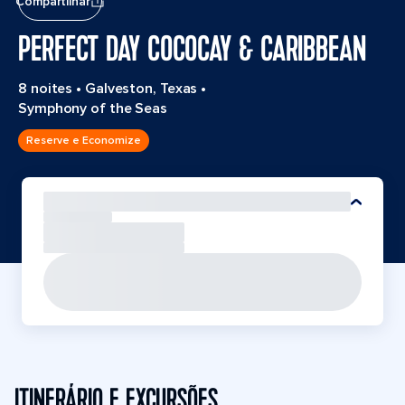
Compartilhar
PERFECT DAY COCOCAY & CARIBBEAN
8 noites
•
Galveston, Texas
•
Symphony of the Seas
Reserve e Economize
ITINERÁRIO E EXCURSÕES