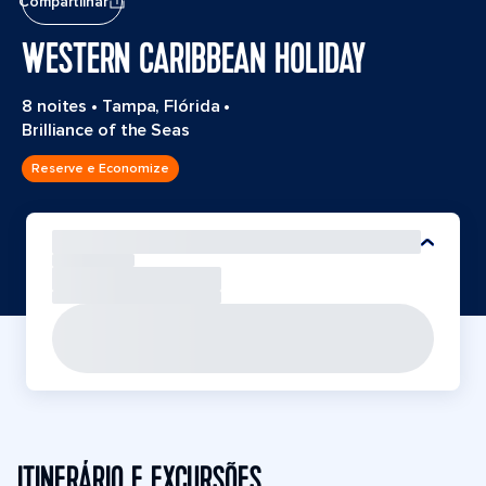
Compartilhar
WESTERN CARIBBEAN HOLIDAY
8 noites
•
Tampa, Flórida
•
Brilliance of the Seas
Reserve e Economize
ITINERÁRIO E EXCURSÕES