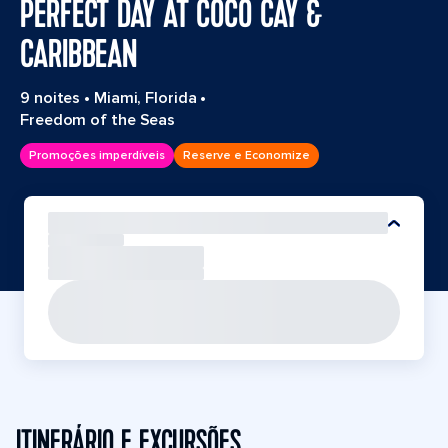
PERFECT DAY AT COCO CAY &
CARIBBEAN
9 noites
•
Miami, Florida
•
Freedom of the Seas
Promoções imperdíveis
Reserve e Economize
ITINERÁRIO E EXCURSÕES