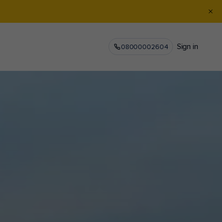
Sign in
08000002604