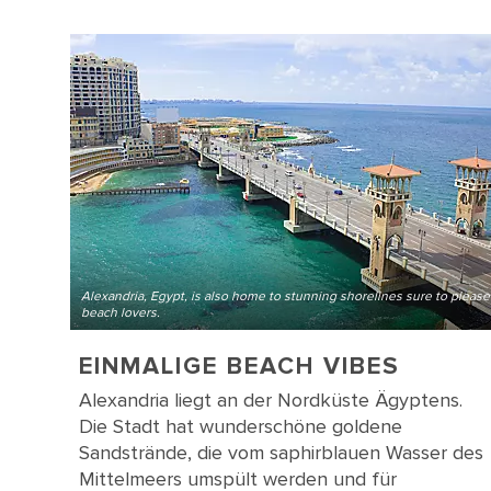
Alexandria, Egypt, is also home to stunning shorelines sure to please
beach lovers.
EINMALIGE BEACH VIBES
Alexandria liegt an der Nordküste Ägyptens.
Die Stadt hat wunderschöne goldene
Sandstrände, die vom saphirblauen Wasser des
Mittelmeers umspült werden und für