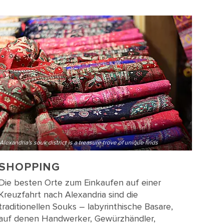
Alexandria's souk district is a treasure trove of unique finds
SHOPPING
Die besten Orte zum Einkaufen auf einer
Kreuzfahrt nach Alexandria sind die
traditionellen Souks – labyrinthische Basare,
auf denen Handwerker, Gewürzhändler,