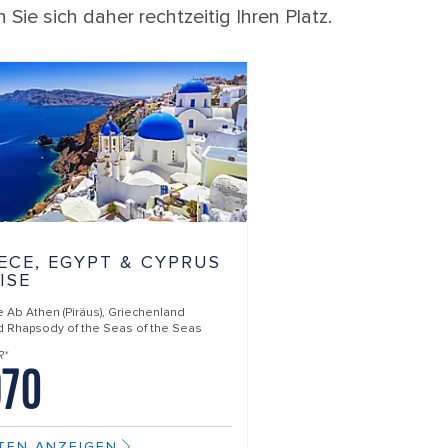
 Sie sich daher rechtzeitig Ihren Platz.
ECE, EGYPT & CYPRUS
ISE
e Ab
Athen (Piräus), Griechenland
d
Rhapsody of the Seas of the Seas
R*
70
TEN ANZEIGEN