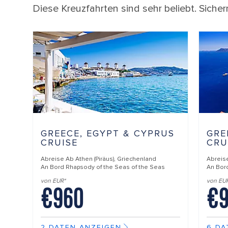
Diese Kreuzfahrten sind sehr beliebt. Sichern
GREECE, EGYPT & CYPRUS
GRE
CRUISE
CRU
Abreise Ab
Athen (Piräus), Griechenland
Abreis
An Bord
Rhapsody of the Seas of the Seas
An Bor
von EUR*
von EU
€960
€9
2 DATEN ANZEIGEN
6 DA