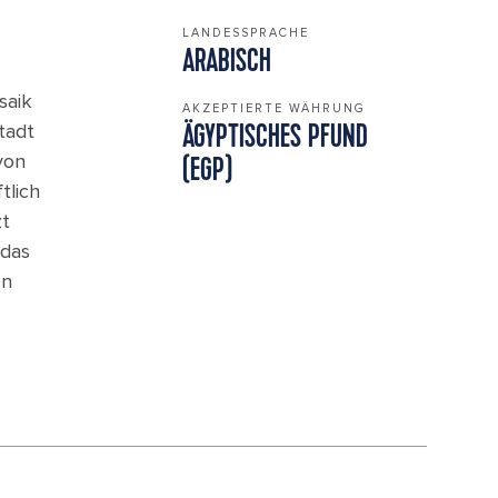
LANDESSPRACHE
ARABISCH
,
saik
AKZEPTIERTE WÄHRUNG
tadt
ÄGYPTISCHES PFUND
von
(EGP)
tlich
zt
 das
on