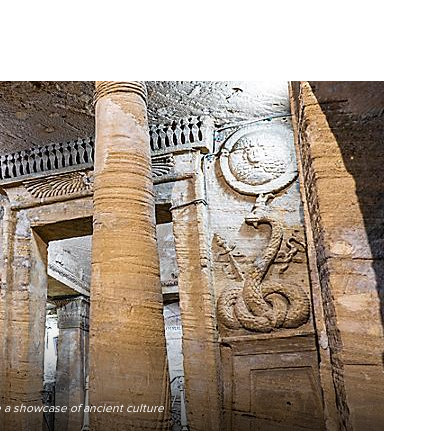
eless artifacts from ancient times.
 a showcase of ancient culture