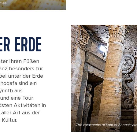
imes.
Alexandria's museums house many pric
ER ERDE
nter Ihren Füßen
ganz besonders für
el unter der Erde
hoqafa sind ein
yrinth aus
und eine Tour
sten Aktivitäten in
aller Art aus der
Kultur.
The catacombs of Kom el-Shoqafa are