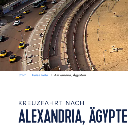
Start
|
Reiseziele
|
Alexandria, Ägypten
KREUZFAHRT NACH
ALEXANDRIA, ÄGYPT