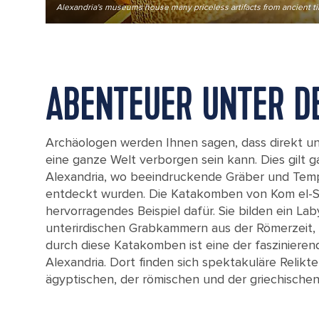
Alexandria's museums house many priceless artifacts from ancient t
ABENTEUER UNTER D
Archäologen werden Ihnen sagen, dass direkt u
eine ganze Welt verborgen sein kann. Dies gilt 
Alexandria, wo beeindruckende Gräber und Temp
entdeckt wurden. Die Katakomben von Kom el-S
hervorragendes Beispiel dafür. Sie bilden ein Lab
unterirdischen Grabkammern aus der Römerzeit, 
durch diese Katakomben ist eine der faszinierend
Alexandria. Dort finden sich spektakuläre Relikte 
ägyptischen, der römischen und der griechischen 
The catacombs of Kom el-Shoqafa are a showcase of ancient culture