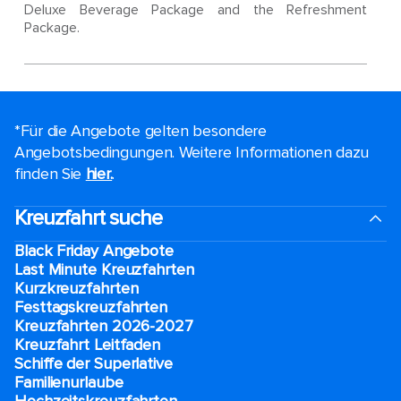
Deluxe Beverage Package and the Refreshment
Package.
*Für die Angebote gelten besondere
Angebotsbedingungen. Weitere Informationen dazu
finden Sie
hier.
.
Kreuzfahrt suche
Black Friday Angebote
Last Minute Kreuzfahrten
Kurzkreuzfahrten​
Festtagskreuzfahrten​
Kreuzfahrten 2026-2027
Kreuzfahrt Leitfaden
Schiffe der Superlative
Familienurlaube​