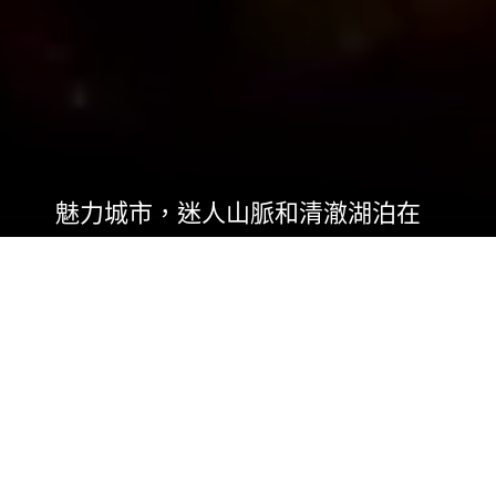
魅力城市，迷人山脈和清澈湖泊在
加拿大等着你。
加拿大是一個冰川湖，海岸線長，都市人說法
語，當地人都很友好。世界第二大國，綽號“大白
北”，有著悠久的殖民和土著史。乘坐遊輪前往加
拿大，踏入17世紀蒙特利爾聖母院大教堂，漫步
在魁北克市的歐式古鎮。走出都市中心，探索這
個國家的荒野：在紐芬蘭的聖約翰穿越 80 英里的
小徑。在不列顛哥倫比亞省維多利亞的熊山上騎
山地自行車。或到溫哥華郊外的海岸山脈玩滑