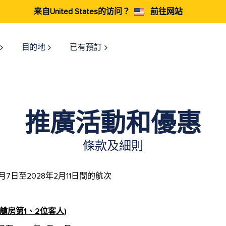
来自United States的访问？
前往网站
目的地
已有預訂
推廣活動和優惠
條款及細則
6月7日至2028年2月11日間的航次
艙房第1、2位客人)