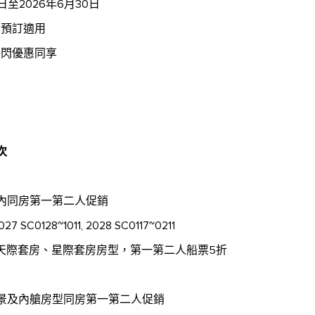
日至2026年6月30日
客預訂適用
快閃優惠同享
次
房內同房第一第二人促銷
27 SC0128~1011, 2028 SC0117~0211
天際套房、星際套房房型，第一第二人船票5折
海景及內艙房型同房第一第二人促銷