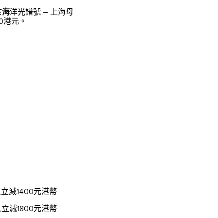
於
海
洋光譜號 – 上海母
00港元。
減1400元港幣
減1800元港幣