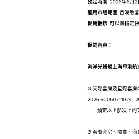
預定時間:
2026年6月2
適用市場範圍
: 香港散
促銷捆綁
: 可以與指定
促銷內容：
海洋光譜號上海母港航
Ø 天際套房及星際套
2026 SC0607~1024, 20
· 預定以上航次上的
Ø 海際套房、陽臺、