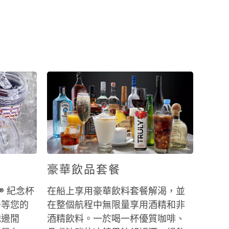
豪華飲品套餐
a® 紀念杯
在船上享用豪華飲料套餐解渴，並
升等您的
在整個航程中無限量享用酒精和非
池邊閒
酒精飲料。一於喝一杯優質咖啡、