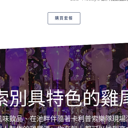
購買套餐
Bionic Bar
索別具特色的雞
飲品、在池畔伴隨著卡利普索樂隊現場演奏提供的