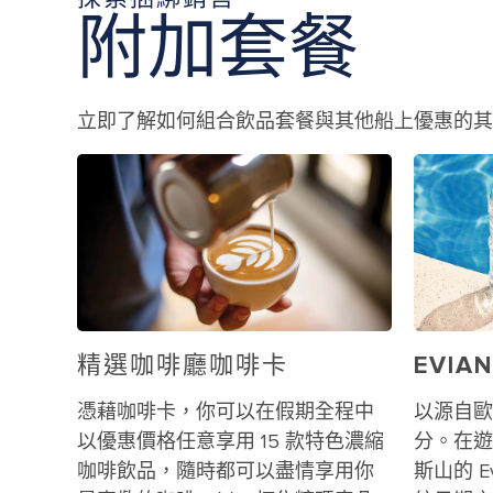
附加套餐
立即了解如何組合飲品套餐與其他船上優惠的其
精選咖啡廳咖啡卡
EVI
憑藉咖啡卡，你可以在假期全程中
以源自歐
以優惠價格任意享用 15 款特色濃縮
分。在遊
咖啡飲品，隨時都可以盡情享用你
斯山的 E