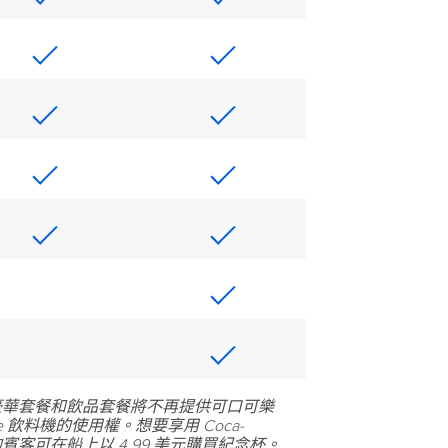
5 日起，豪華套餐和飲品套餐將不再提供可口可樂
style 飲料機的使用權。想要享用 Coca-
機飲品的賓客可在船上以 4.99 美元購買紀念杯。