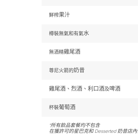
果汁
鮮榨
水
樽裝無氣和有氣
雞尾酒
無酒精
奶昔
尊尼火箭的
雞尾酒、烈酒、利口酒
啤酒
及
葡萄酒
杯裝
*所有飲品套餐均不包含
在獲許可的星巴克和 Desserted 奶昔