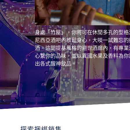
身處「竹屋」，你將可在休閒多孔的型格
尼西亞酒吧內放鬆身心，大啖一試難忘的
酒。這間提基風格的避世酒廊內，有專業
心繫你的品味，並以異國水果及香料為你
出各式醒神飲品。
探索捆綁銷售