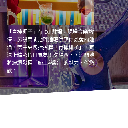
「青檸椰子」有 DJ 駐場，現場音樂熱播不
在
停，另設兩間池畔酒吧供應你最愛的池畔雞尾
開
酒，當中更包括招牌「青檸椰子」，定當為你
昂
送上精彩假日氣氛！夕陽西下，這間池畔酒吧
賓
將繼續發揮「船上熱點」的魅力，伴您徹夜狂
歡。