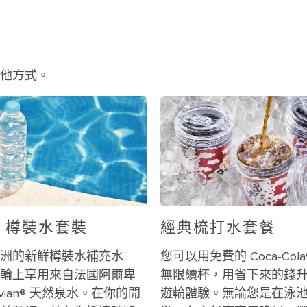
他方式。
AN 樽裝水套裝
經典梳打水套餐
洲的新鮮樽裝水補充水
您可以用免費的 Coca-Col
輪上享用來自法國阿爾卑
無限續杯，用省下來的錢
vian® 天然泉水。在你的開
遊輪體驗。無論您是在泳