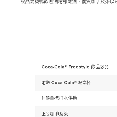
飲品套餐暢飲無酒精雞尾酒、優質咖啡及茶以
Coca-Cola® Freestyle 飲品
飲品
Coca-Cola®
附送
紀念杯
梳打水
供應
無限量
咖啡
茶
上等
及