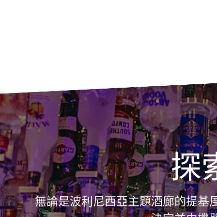
探
無論是波利尼西亞主題酒廊的提基風味