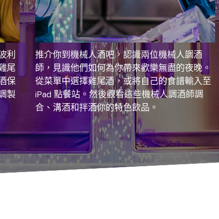
波利
推介你到機械人酒吧，認識兩位機械人調酒
雞尾
師，見識他們如何為你帶來歡樂無盡的夜晚。
酒保
從菜單中選擇雞尾酒，或將自己的食譜輸入至
調製
iPad 點餐站。然後觀看這些機械人調酒師調
合、溝酒和拌酒你的特色飲品。