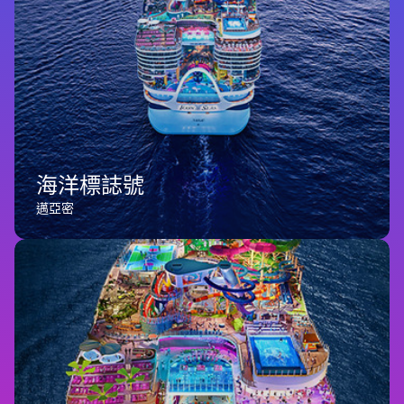
海洋標誌號
邁亞密