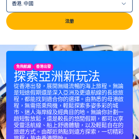
香港, 中國
国家/地区
注册
免飛航線
香港出發
探索亞洲新玩法
從香港出發，展開無縫流暢的海上旅程。無論
是短途假期還是深入亞洲及更遠航線的長途旅
程，都能找到適合你的選擇。由熟悉的母港啟
程，無需搭乘飛機，輕鬆探索多姿多彩的城
市、迷人海岸線及經典目的地。無論你計劃一
趟短暫放鬆，還是較長的悠閒假期，都可以享
受靈活航線、船上舒適體驗，以及輕鬆自在的
旅遊方式。由鄰近熱點到遠方探索，一切精彩
旅程，皆由香港開始。