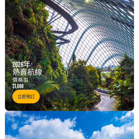
加
勒
比
國
2026年
際
熱賣航線
價格由
遊
$1,688
立即預訂
輪