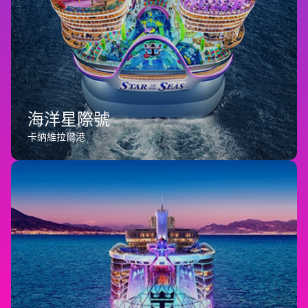
海洋星際號
卡納維拉爾港