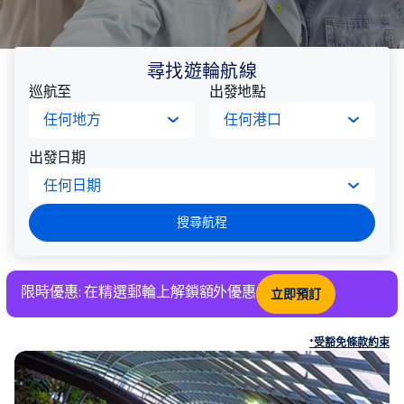
尋找遊輪航線
巡航至
出發地點
任何地方
任何港口
出發日期
任何日期
搜尋航程
限時優惠: 在精選郵輪上解鎖額外優惠
立即預訂
*受豁免條款約束
皇
家