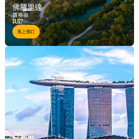
佛羅里達
價格由
$1,127
馬上預訂
亞洲