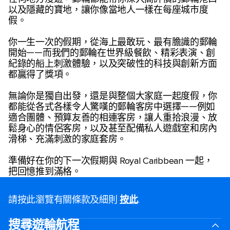
以及隱藏的寶地，讓你像當地人一樣在每座城市度
假。
你一生一次的假期，從海上最敢玩、最有膽識的郵輪
開始——而我們的郵輪在世界級餐飲、精彩表演、創
紀錄的船上刺激體驗，以及突破性的科技與創新方面
都贏得了獎項。
無論你是獨自出發，還是與整個大家庭一起度假，你
都能從各式各樣令人驚嘆的郵輪客房中選擇——例如
適合團體、預算友善的相連客房，讓人重拾浪漫、放
鬆身心的情侶客房，以及甚至配備私人遊戲室和房內
滑梯、充滿刺激的家庭套房。
準備好在你的下一次假期與 Royal Caribbean 一起，
把回憶推到滿格。
請按此瀏覽有關條款及細則
按此
.
搜尋遊輪航程