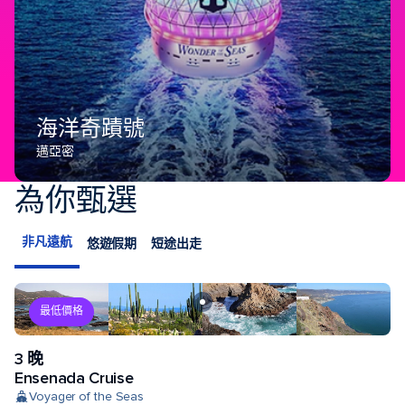
海洋奇蹟號
邁亞密
為你甄選
非凡遠航
悠遊假期
短途出走
最低價格
3 晚
Ensenada Cruise
Voyager of the Seas