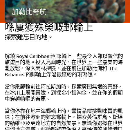
加勒比奇航
喺屢獲殊榮嘅郵輪上
探索難忘目的地。
解鎖 Royal Caribbean® 郵輪上一些最令人難以置信的
旅遊目的地。投入島嶼時光，在世界上一些最美的海
灘放鬆，深入雨林探險，並在前往加勒比海和 The
Bahamas 的郵輪上浮潛最繽紛的珊瑚礁。
當你乘郵輪前往阿拉斯加時，探索廣闊無垠的荒野，
在冰川上展開冒險，到採金小鎮淘金，並在你的假期
中穿越崎嶇的苔原。
當你停靠在地中海郵輪上時，盡情品嚐挑動味蕾的風
味；在前往歐洲的難忘郵輪上，探索英倫群島、斯堪
的納維亞及更遠地方的自然美景。無論你選擇在世界
任何地方漫遊，郵輪都能帶你深入高評價的郵輪港口