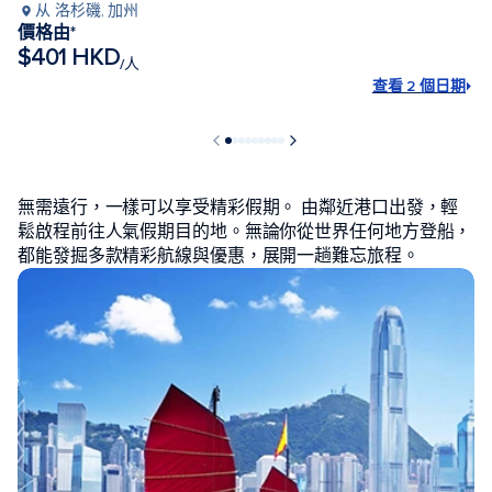
从 洛杉磯, 加州
價格由*
$401 HKD
/人
查看 2 個日期
人氣停靠港口
無需遠行，一樣可以享受精彩假期。 由鄰近港口出發，輕
鬆啟程前往人氣假期目的地。無論你從世界任何地方登船，
都能發掘多款精彩航線與優惠，展開一趟難忘旅程。