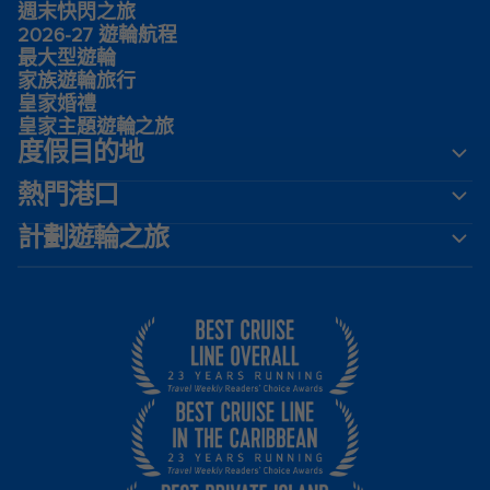
週末快閃之旅
2026-27 遊輪航程
最大型遊輪
家族遊輪旅行
皇家婚禮
皇家主題遊輪之旅
度假目的地
熱門港口
計劃遊輪之旅