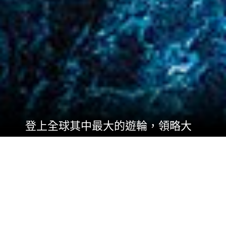
登上全球其中最大的遊輪，領略大
膽刺激新體驗。
海洋交響號®已準備就緒，為您帶來集合不同感官
且令人難忘的精彩演出 — 當中還有更多驚喜陸續
有來。所有您最喜愛的最佳設施應有盡有，包括
高達 10 層的勇氣試煉滑梯：終極深淵℠，以及模
擬沖浪的雙子急流騎士®*，還有革命性的首創發