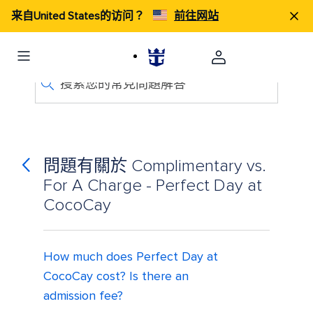
来自United States的访问？
前往网站
搜索您的常見問題解答
問題有關於 Complimentary vs.
For A Charge - Perfect Day at
CocoCay
How much does Perfect Day at
CocoCay cost? Is there an
admission fee?