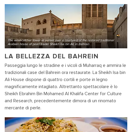
The wind-catcher tower at sunset over a courtyard of the restored traditional
Arabian house of pearl trader Shaikh Isa bin Ali, in Bahrain
LA BELLEZZA DEL BAHREIN
Passeggia lungo le stradine e i vicoli di Muharraq e ammira le
tradizionali case del Bahrein ora restaurate. La Sheikh Isa bin
Ali House dispone di quattro cortili e porte in legno
magnificamente intagliato. Altrettanto spettacolare è lo
Sheikh Ebrahim Bin Mohamed Al Khalifa Center for Culture
and Research, precedentemente dimora di un rinomato
mercante di perle.