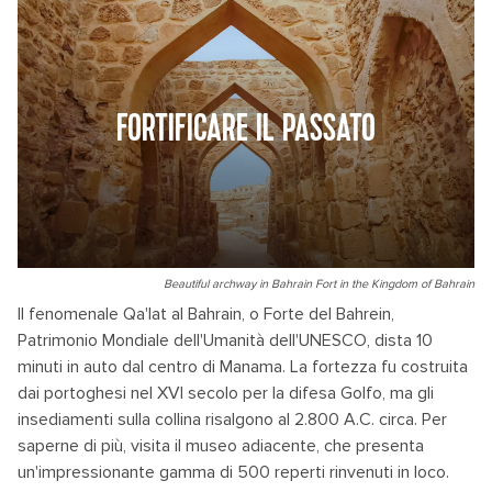
FORTIFICARE IL PASSATO
Beautiful archway in Bahrain Fort in the Kingdom of Bahrain
Il fenomenale Qa'lat al Bahrain, o Forte del Bahrein,
Patrimonio Mondiale dell'Umanità dell'UNESCO, dista 10
minuti in auto dal centro di Manama. La fortezza fu costruita
dai portoghesi nel XVI secolo per la difesa Golfo, ma gli
insediamenti sulla collina risalgono al 2.800 A.C. circa. Per
saperne di più, visita il museo adiacente, che presenta
un'impressionante gamma di 500 reperti rinvenuti in loco.