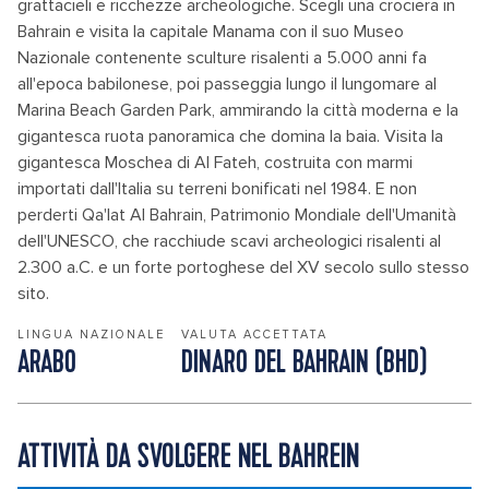
grattacieli e ricchezze archeologiche. Scegli una crociera in
Bahrain e visita la capitale Manama con il suo Museo
Nazionale contenente sculture risalenti a 5.000 anni fa
all'epoca babilonese, poi passeggia lungo il lungomare al
Marina Beach Garden Park, ammirando la città moderna e la
gigantesca ruota panoramica che domina la baia. Visita la
gigantesca Moschea di Al Fateh, costruita con marmi
importati dall'Italia su terreni bonificati nel 1984. E non
perderti Qa'lat Al Bahrain, Patrimonio Mondiale dell'Umanità
dell'UNESCO, che racchiude scavi archeologici risalenti al
2.300 a.C. e un forte portoghese del XV secolo sullo stesso
sito.
LINGUA NAZIONALE
VALUTA ACCETTATA
ARABO
DINARO DEL BAHRAIN (BHD)
ATTIVITÀ DA SVOLGERE NEL BAHREIN