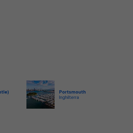
tle)
Portsmouth
Inghilterra