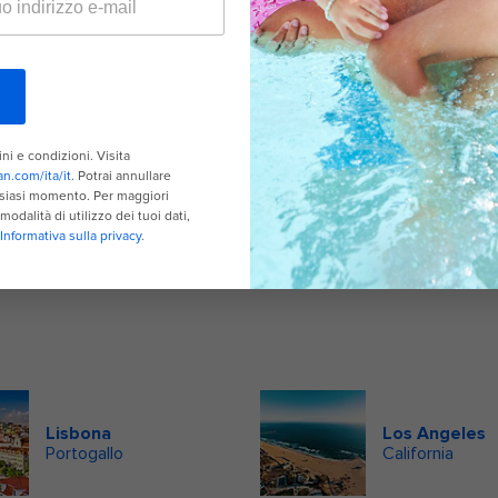
Lisbona
Los Angeles
Portogallo
California