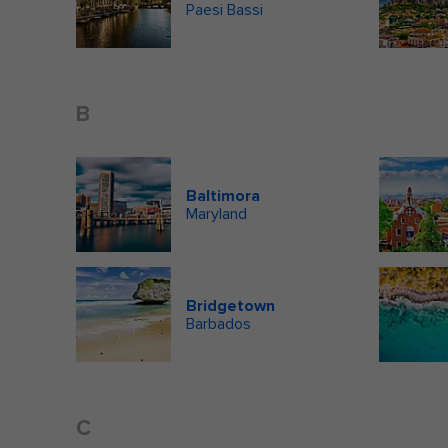
Paesi Bassi
B
Baltimora
Maryland
Bridgetown
Barbados
C