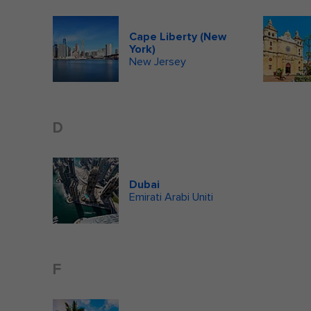
Cape Liberty (New
York)
New Jersey
D
Dubai
Emirati Arabi Uniti
F