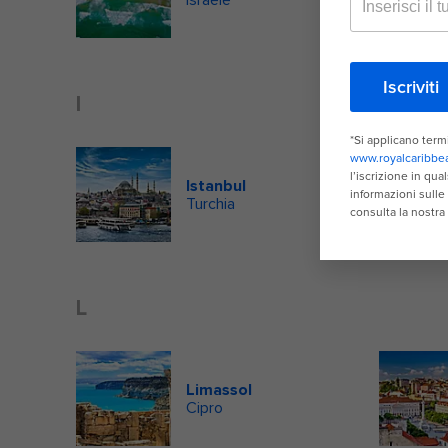
I
Istanbul
Turchia
L
Limassol
Cipro