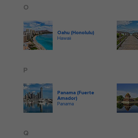
O
Oahu (Honolulu)
Hawaii
P
Panama (Fuerte
Amador)
Panama
Q