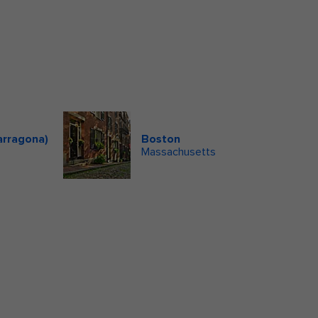
arragona)
Boston
Massachusetts