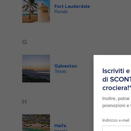
Fort Lauderdale
Florida
G
Galveston
Texas
H
Haifa
Israele