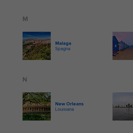
M
Malaga
Spagna
N
New Orleans
Louisiana