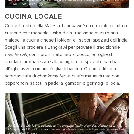
Nasi Lemak is a local cuisine in Langkawi, Malaysia consisting of rice with coconut
cream, meats, and veggies
CUCINA LOCALE
Come il resto della Malesia, Langkawi è un crogiolo di culture
culinarie che mescola il cibo della tradizione musulmana
malese, la cucina cinese Hokkien e i sapori speziati dell'India.
Scegli una crociera a Langkawi per provare il tradizionale
nasi lemak
, con il profumato riso al cocco, le foglie di
pandano aromatizzate alla vaniglia e lo speziato sambal
all'aglio avvolto in una foglia di banana. O concediti una
scorpacciata di
char kway teow
, di sformatini di riso con
peperoncini saltati in padella, gamberi e germogli di soia.
Songket is a fabric that belongs to the brocade family of textiles of Indonesia,
Malaysia and Brunei. It is hand-woven in silk or cotton, and intricately patterned with
gold or silver threads.