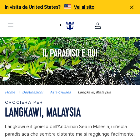
In visita da United States?
Vai al sito
IL PARADISO È QUI
Home
|
Destinazioni
|
Asia Cruises
|
Langkawi, Malaysia
CROCIERA PER
LANGKAWI, MALAYSIA
Langkawi è il gioiello dell'Andaman Sea in Malesia, un'isola
paradisiaca che sembra distante ma si raggiunge facilmente.