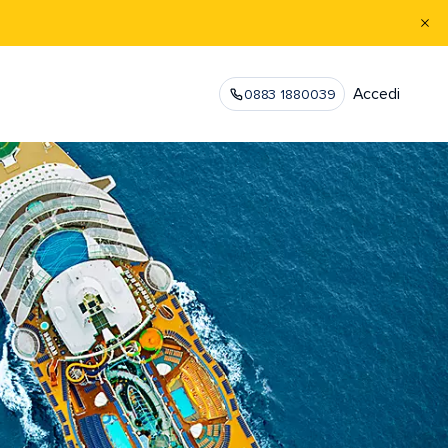
Accedi
0883 1880039