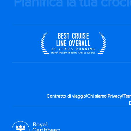
Pianifica la tua croc
|
|
|
Contratto di viaggio
Chi siamo
Privacy
Term