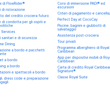
i di FlowRider®
Corsi di immersione PADI® ed
escursioni
i di ristorazione
Criteri di pagamento e cancella
to del credito crociera futuro
Perfect Day at CocoCay
di condotta per gli ospiti e
politiche
Piscine, bagnini e giubbotti di
salvataggio
 Services
Assistenza post-crociera
i sanitari e di sicurezza
Tour privati
me Dining
Programma alberghiero di Royal
razione a bordo e pacchetti
Caribbean
ante
App per dispositivi mobili di Roy
net a bordo
Caribbean
ing a bordo
Carta di credito Royal Caribbea
Signature®
tazioni e spettacoli a bordo
Classe Royal Suite
li, dress code e preparazione
gagli