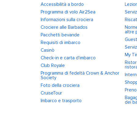
Accessibilità a bordo
Lezion
Programma di volo Air2Sea
Serviz
Informazioni sulla crociera
Riscat
Crociere alle Barbados
Norme 
altre 
Pacchetti bevande
Guest
Requisiti di imbarco
Serviz
Casinò
My Ti
Check-in e carta d'imbarco
Risto
Club Royale
ristor
Programma di fedeltà Crown & Anchor
Inter
Society
Shopp
Foto della crociera
Preno
CruiseTour
Bagag
Imbarco e trasporto
dei ba