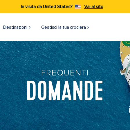
In visita da United States?
Vai al sito
Destinazioni​
Gestisci la tua crociera
FREQUENTI
DOMANDE