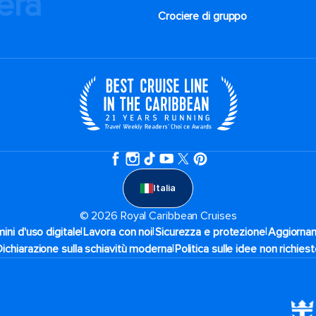
iera
Crociere di gruppo
Italia
© 2026 Royal Caribbean Cruises
|
|
|
ini d'uso digitale
Lavora con noi
Sicurezza e protezione
Aggiornam
|
Dichiarazione sulla schiavitù moderna
Politica sulle idee non richies