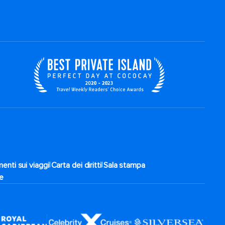
|
|
enti sui viaggi
Carta dei diritti
Sala stampa
te