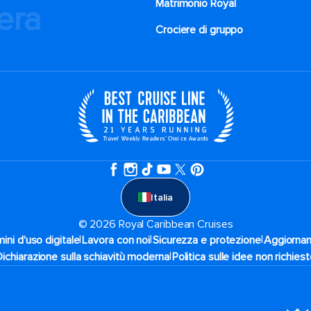
Matrimonio Royal
iera
Crociere di gruppo
Italia
© 2026 Royal Caribbean Cruises
|
|
|
ini d'uso digitale
Lavora con noi
Sicurezza e protezione
Aggiornam
|
Dichiarazione sulla schiavitù moderna
Politica sulle idee non richies