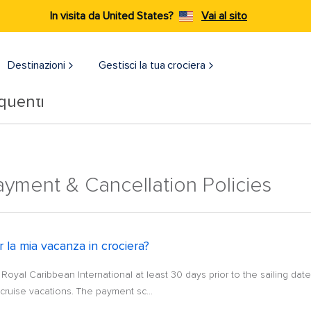
In visita da United States?
Vai al sito
Destinazioni​
Gestisci la tua crociera
quenti
yment & Cancellation Policies
 la mia vacanza in crociera?
yal Caribbean International at least 30 days prior to the sailing date f
r cruise vacations. The payment sc...