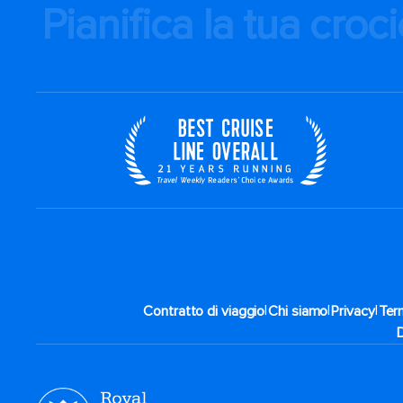
Pianifica la tua croc
|
|
|
Contratto di viaggio
Chi siamo
Privacy
Term