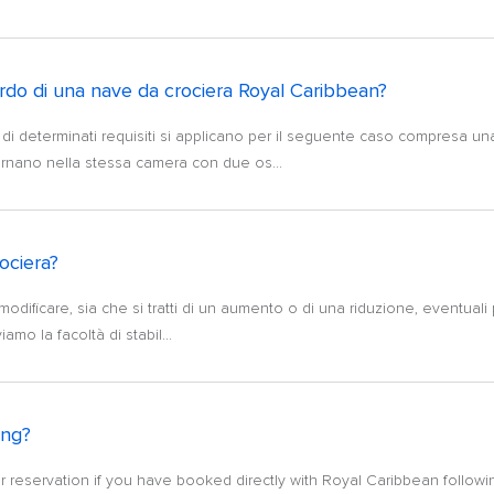
ordo di una nave da crociera Royal Caribbean?
di determinati requisiti si applicano per il seguente caso compresa una 
ornano nella stessa camera con due os...
ociera?
i modificare, sia che si tratti di un aumento o di una riduzione, eventuali
mo la facoltà di stabil...
ing?
eservation if you have booked directly with Royal Caribbean following