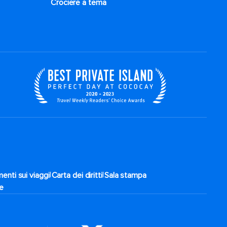
Crociere a tema
|
|
enti sui viaggi
Carta dei diritti
Sala stampa
te