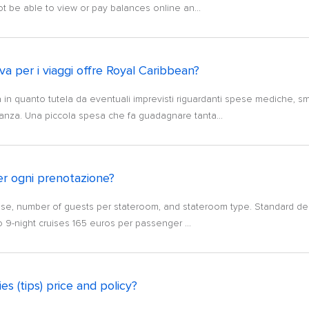
ot be able to view or pay balances online an...
a per i viaggi offre Royal Caribbean?
a in quanto tutela da eventuali imprevisti riguardanti spese mediche, s
anza. Una piccola spesa che fa guadagnare tanta...
er ogni prenotazione?
ise, number of guests per stateroom, and stateroom type. Standard dep
o 9-night cruises 165 euros per passenger ...
es (tips) price and policy?