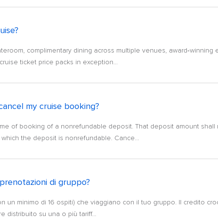
uise?
teroom, complimentary dining across multiple venues, award‑winning ent
ruise ticket price packs in exception...
I cancel my cruise booking?
ime of booking of a nonrefundable deposit. That deposit amount shall n
 which the deposit is nonrefundable. Cance...
e prenotazioni di gruppo?
 un minimo di 16 ospiti) che viaggiano con il tuo gruppo. Il credito cr
distribuito su una o più tariff...