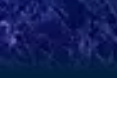
TI DIAMO IL BENVENUTO A
CROWN & ANCHOR
®
SOCIETY
Il più grande programma fedeltà
sul mare!