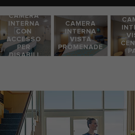
CAMERA
CA
INTERNA
CAMERA
IN
CON
INTERNA
V
ACCESSO
VISTA
CEN
PER
PROMENADE
P
DISABILI