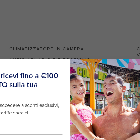
CLIMATIZZATORE IN CAMERA
C
AMPIO ARMADIO E RIPOSTIGLIO
A
TV HD IN CAMERA
A
 aggiuntivi