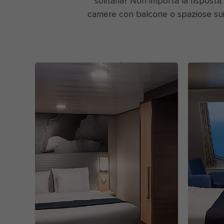
solitaria? Non importa la rispost
camere con balcone o spaziose suite