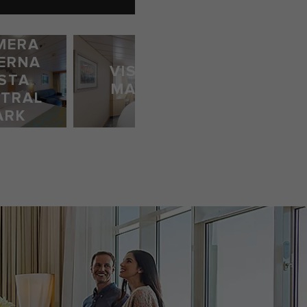
MERA
CAMERA
TERNA
VISTA
VISTA
ISTA
MARE
MARE
TRAL
SPAZIOSA
ARK