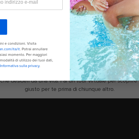
D ALTA VELOCITÀ VOOM
LAVANDERIA E TINTORIA
L TUO POSTO, IL TUO SPAZ
edibile. Dalle romantiche camere per coppie alle spaziose 
e desideri da una vita. Fai un tour virtuale per scoprire 
giusto per te prima di chiunque altro.