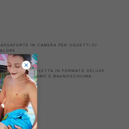
ASSAFORTE IN CAMERA PER OGGETTI DI
VALORE
SCIUGACAPELLI
RTICOLI DA TOELETTA IN FORMATO DELUXE:
SHAMPOO, BALSAMO E BAGNOSCHIUMA