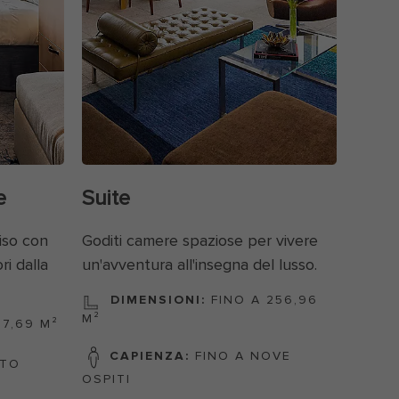
e
Suite
diso con
Goditi camere spaziose per vivere
ri dalla
un'avventura all'insegna del lusso.
DIMENSIONI:
FINO A 256,96
M²
27,69 M²
CAPIENZA:
FINO A NOVE
TTO
OSPITI