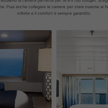
a: abbiamo la camera perfetta per te e il tuo budget. Scegl
. Puoi anche collegare le camere per stare insieme ai fami
infinite e il comfort è sempre garantito.