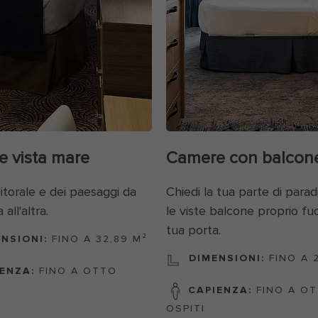
 vista mare
Camere con balcon
litorale e dei paesaggi da
Chiedi la tua parte di para
all'altra.
le viste balcone proprio fuo
tua porta.
NSIONI:
FINO A 32,89 M²
DIMENSIONI:
FINO A 
ENZA:
FINO A OTTO
CAPIENZA:
FINO A O
OSPITI