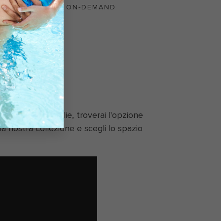
FILM ON-DEMAND
IO
suite per famiglie, troverai l'opzione
la nostra collezione e scegli lo spazio