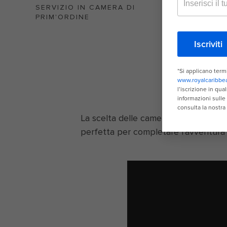
SERVIZIO IN CAMERA DI
WI-FI A
PRIM'ORDINE
I
La scelta delle camere è davvero incr
perfetta per completare l'avventura ch