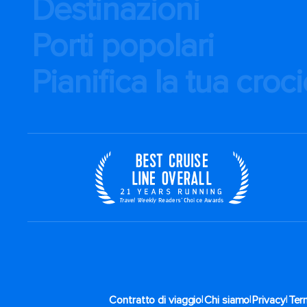
Destinazioni
Porti popolari
Pianifica la tua croc
|
|
|
Contratto di viaggio
Chi siamo
Privacy
Term