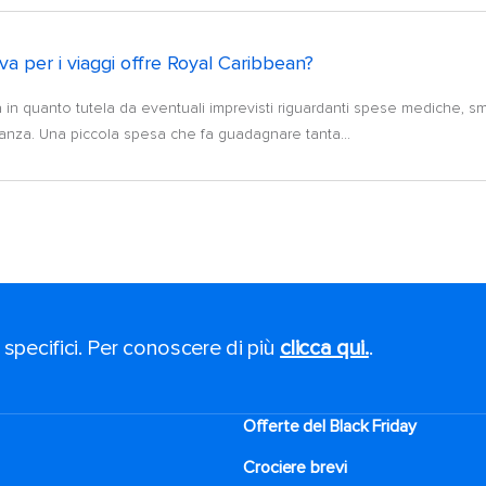
a per i viaggi offre Royal Caribbean?
a in quanto tutela da eventuali imprevisti riguardanti spese mediche, s
anza. Una piccola spesa che fa guadagnare tanta...
 specifici. Per conoscere di più
clicca qui.
.
Offerte del Black Friday
Crociere brevi​