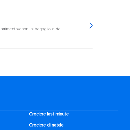
marrimento/danni al bagaglio e da
Crociere last minute
Crociere di natale​