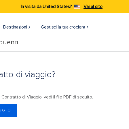
In visita da United States?
Vai al sito
Destinazioni​
Gestisci la tua crociera
quenti
atto di viaggio?
Contratto di Viaggio, vedi il file PDF di seguito.
GGIO