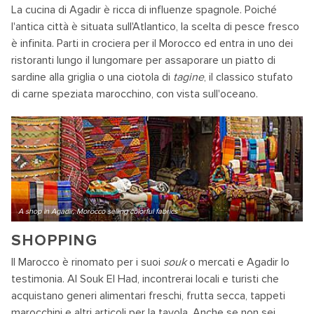
La cucina di Agadir è ricca di influenze spagnole. Poiché
l'antica città è situata sull'Atlantico, la scelta di pesce fresco
è infinita. Parti in crociera per il Morocco ed entra in uno dei
ristoranti lungo il lungomare per assaporare un piatto di
sardine alla griglia o una ciotola di
tagine
, il classico stufato
di carne speziata marocchino, con vista sull'oceano.
A shop in Agadir, Morocco selling colorful fabrics
SHOPPING
Il Marocco è rinomato per i suoi
souk
o mercati e Agadir lo
testimonia. Al Souk El Had, incontrerai locali e turisti che
acquistano generi alimentari freschi, frutta secca, tappeti
marocchini e altri articoli per la tavola. Anche se non sei