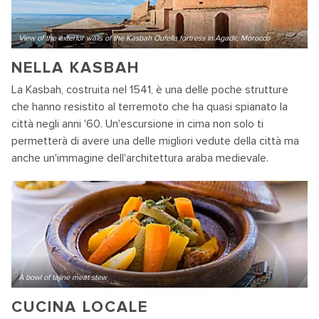
View of the exterior walls of the Kasbah Oufella fortress in Agadir, Morocco
NELLA KASBAH
La Kasbah, costruita nel 1541, è una delle poche strutture
che hanno resistito al terremoto che ha quasi spianato la
città negli anni '60. Un'escursione in cima non solo ti
permetterà di avere una delle migliori vedute della città ma
anche un'immagine dell'architettura araba medievale.
A bowl of tajine meat stew
CUCINA LOCALE