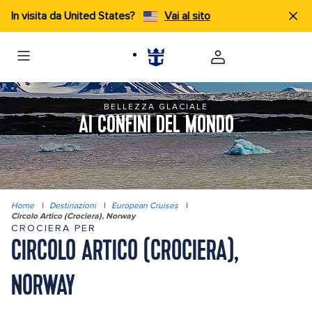
In visita da United States?
Vai al sito
BELLEZZA GLACIALE
AI CONFINI DEL MONDO
Home
|
Destinazioni
|
European Cruises
|
Circolo Artico (Crociera), Norway
CROCIERA PER
CIRCOLO ARTICO (CROCIERA),
NORWAY