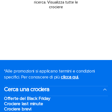
ricerca.
Visualizza tutte le
crociere
*Alle promozioni si applicano termini e condizioni
specifici. Per conoscere di più
clicca qui.
.
Cerca una crociera
Offerte del Black Friday
Crociere last minute
Crociere brevi​