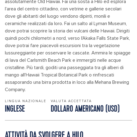
assolutamente Old Hawaii. Fai una sosta a Hilo ed esplora
l'area del centro cittadino, con vetrine e gallerie secolari
dove gli abitanti del luogo vendono dipinti, monili e
ceramiche realizzati da loro. Fai un salto al Lyman Museum,
dove potrai scoprire la storia dei vulcani delle Hawaii. Dirigiti
quindi pochi chilometri a nord, verso l'Akaka Falls State Park,
dove potrai fare piacevoli escursioni tra la vegetazione
lussureggiante per osservare le cascate. Ammira le spiagge
di lava del Carlsmith Beach Park e immergiti nelle acque
cristalline. Più tardi, goditi una passeggiata tra gli alberi di
mango all'Hawaii Tropical Botanical Park o rinfrescati
assaporando una birra prodotta in loco alla Mehana Brewing
Company.
LINGUA NAZIONALE
VALUTA ACCETTATA
INGLESE
DOLLARO AMERICANO (USD)
ATTIVITÀ DA SVOLGERE A HILO