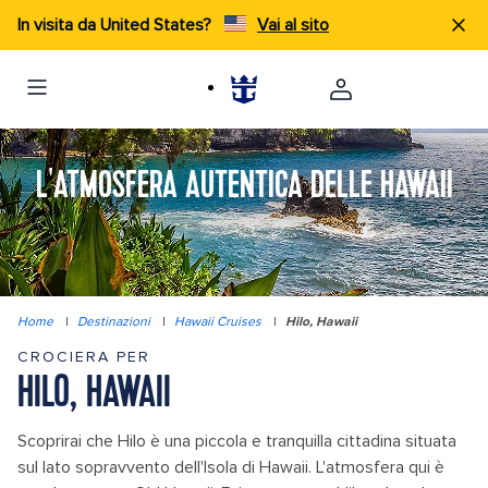
In visita da United States?
Vai al sito
L'ATMOSFERA AUTENTICA DELLE HAWAII
Home
|
Destinazioni
|
Hawaii Cruises
|
Hilo, Hawaii
CROCIERA PER
HILO, HAWAII
Scoprirai che Hilo è una piccola e tranquilla cittadina situata
sul lato sopravvento dell'Isola di Hawaii. L'atmosfera qui è