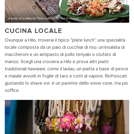
A plate of traditional Poke with white rice in Hawaii
CUCINA LOCALE
Ovunque a Hilo, troverai il tipico "plate lunch", una specialità
locale composta da un paio di cucchiai di riso, un'insalata di
maccheroni e un antipasto di pollo teriyaki o stufato di
manzo. Scegli una crociera a Hilo e prova altri piatti
tradizionali hawaiani, come il laulau, un piatta a base di pesce
e maiale avvolti in foglie di taro e cotti al vapore. Rinfrescati
gustando lo shave ice: è un parente dello snow cone, ma più
soffice.