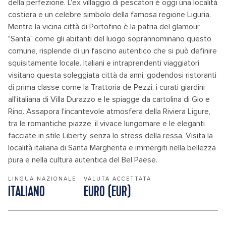
della perfezione. L'ex villaggio di pescatori è oggi una località
costiera e un celebre simbolo della famosa regione Liguria.
Mentre la vicina città di Portofino è la patria del glamour,
"Santa" come gli abitanti del luogo soprannominano questo
comune, risplende di un fascino autentico che si può definire
squisitamente locale. Italiani e intraprendenti viaggiatori
visitano questa soleggiata città da anni, godendosi ristoranti
di prima classe come la Trattoria de Pezzi, i curati giardini
all'italiana di Villa Durazzo e le spiagge da cartolina di Gio e
Rino. Assapora l'incantevole atmosfera della Riviera Ligure,
tra le romantiche piazze, il vivace lungomare e le eleganti
facciate in stile Liberty, senza lo stress della ressa. Visita la
località italiana di Santa Margherita e immergiti nella bellezza
pura e nella cultura autentica del Bel Paese.
LINGUA NAZIONALE
VALUTA ACCETTATA
ITALIANO
EURO (EUR)