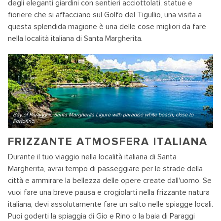
degli eleganti giardini con sentieri acciottolati, statue e
fioriere che si affacciano sul Golfo del Tigullio, una visita a
questa splendida magione è una delle cose migliori da fare
nella località italiana di Santa Margherita.
Bay of Paraggi in Santa Margherita Ligure with paradise white beach, close to
Portofino.
FRIZZANTE ATMOSFERA ITALIANA
Durante il tuo viaggio nella località italiana di Santa
Margherita, avrai tempo di passeggiare per le strade della
città e ammirare la bellezza delle opere create dall'uomo. Se
vuoi fare una breve pausa e crogiolarti nella frizzante natura
italiana, devi assolutamente fare un salto nelle spiagge locali.
Puoi goderti la spiaggia di Gio e Rino o la baia di Paraggi