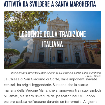
ATTIVITÀ DA SVOLGERE A SANTA MARGHERITA
LEGGENDE DELLA TRADIZIONE
ITALIANA
Shrine of Our Lady of the Letter (Church of S.Giacomo di Corte), Santa Margherita
Ligure, Genoa
La Chiesa di San Giacomo di Corte, dalle imponenti navate
centrali, ha origini leggendarie. Si ritiene che la statua
mariana della Vergine Maria, che si annovera tra i suoi simboli
più amati, sia stato rinvenuta dai pescatori nel 1783 dopo
essere caduta nell'oceano durante un terremoto. Al giorno