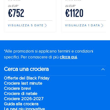
da EUR*
da EUR*
€752
€1120
VISUALIZZA 5 DATE
VISUALIZZA 1 DATA
*Alle promozioni si applicano termini e condizioni
specifici. Per conoscere di più
clicca qui.
.
Cerca una crociera
Offerte del Black Friday
Crociere last minute
Crociere brevi​
Crociere di natale​
Crociere 2026-2027
Guida alla crociera
Le navi piu innovative