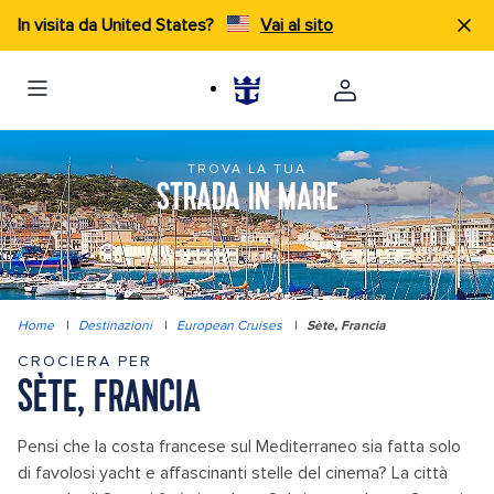
In visita da United States?
Vai al sito
TROVA LA TUA
STRADA IN MARE
Home
|
Destinazioni
|
European Cruises
|
Sète, Francia
CROCIERA PER
SÈTE, FRANCIA
Pensi che la costa francese sul Mediterraneo sia fatta solo
di favolosi yacht e affascinanti stelle del cinema? La città