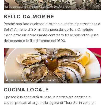
A coastal graveyard overlooking the ocean in Sete, France
BELLO DA MORIRE
Perché non fare qualcosa di strano durante la permanenza a
Sete? A meno di 30 minuti a piedi dal porto, il Cimetière
marin offre un interessante contrasto tra le splendide viste
dell'oceano e le file di tombe del 1600.
A white plate with a half dozen oysters on ice
CUCINA LOCALE
Il pesce è la specialità di Sete, in particolare ostriche e
cozze, pescati al largo nella laguna di Thau. Sei in vena di