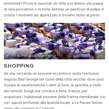
avventure? Prova la
bourride de lotte a la Setois
, una zuppa
di rana pescatrice o
la tielle Setoise
, un pasticcio di polipo in
crosta. I ristoranti più apprezzati si trovano vicino al porto.
An assortment of lavender soaps in France
SHOPPING
Se stai cercando un souvenir eccentrico, visita l'esclusivo
negozio Bad George nel cuore della città vecchia, dove puoi
trovare le caratteristiche t-shirt di Sete, le sportine e molti
altri articoli. Scegli una crociera a Sete, Francia, per
acquistare i tradizionali souvenir della Francia meridionale, tra
cui i saponi profumati alla lavanda locale, a Le Pavois Setois
vicino alla spiaggia di Corniche.