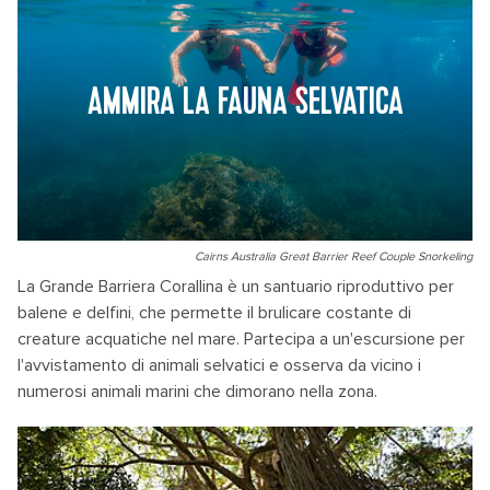
AMMIRA LA FAUNA SELVATICA
Cairns Australia Great Barrier Reef Couple Snorkeling
La Grande Barriera Corallina è un santuario riproduttivo per
balene e delfini, che permette il brulicare costante di
creature acquatiche nel mare. Partecipa a un'escursione per
l'avvistamento di animali selvatici e osserva da vicino i
numerosi animali marini che dimorano nella zona.