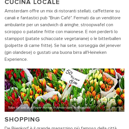
CUCINA LOCALE
Amsterdam offre un mix di ristoranti stellati, caffetterie su
canali e fantastici pub "Bruin Café". Fermati da un venditore
ambulante per un sandwich di aringhe, stroopwafel con
sciroppo o patatine fritte con maionese. E non perderti lo
stamppot (patate schiacciate vegetariane) o le bitterballen
(polpette di carne fritte). Se hai sete, sorseggia del jenever
(gin olandese) o gustati una buona birra all'Heineken
Experience.
Tulips for sale at a flower market in Amsterdam, Netherlands
SHOPPING
De Bijenkorf è il grande magazzino più famoso della città