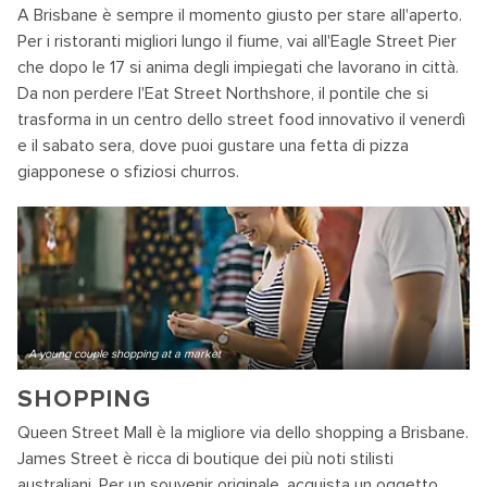
A Brisbane è sempre il momento giusto per stare all'aperto.
Per i ristoranti migliori lungo il fiume, vai all'Eagle Street Pier
che dopo le 17 si anima degli impiegati che lavorano in città.
Da non perdere l'Eat Street Northshore, il pontile che si
trasforma in un centro dello street food innovativo il venerdì
e il sabato sera, dove puoi gustare una fetta di pizza
giapponese o sfiziosi churros.
A young couple shopping at a market
SHOPPING
Queen Street Mall è la migliore via dello shopping a Brisbane.
James Street è ricca di boutique dei più noti stilisti
australiani. Per un souvenir originale, acquista un oggetto